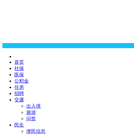
首页
社保
医保
公积金
住房
招聘
交通
出入境
旅游
问答
民生
便民信息