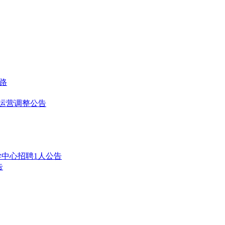
路
线运营调整公告
学中心招聘1人公告
告