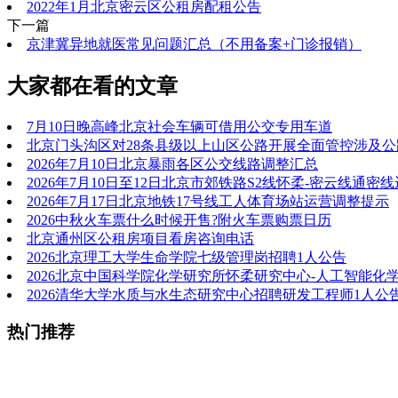
2022年1月北京密云区公租房配租公告
下一篇
京津冀异地就医常见问题汇总（不用备案+门诊报销）
大家都在看的文章
7月10日晚高峰北京社会车辆可借用公交专用车道
北京门头沟区对28条县级以上山区公路开展全面管控涉及公
2026年7月10日北京暴雨各区公交线路调整汇总
2026年7月10日至12日北京市郊铁路S2线怀柔-密云线通密
2026年7月17日北京地铁17号线工人体育场站运营调整提示
2026中秋火车票什么时候开售?附火车票购票日历
北京通州区公租房项目看房咨询电话
2026北京理工大学生命学院七级管理岗招聘1人公告
2026北京中国科学院化学研究所怀柔研究中心-人工智能化
2026清华大学水质与水生态研究中心招聘研发工程师1人公
热门推荐