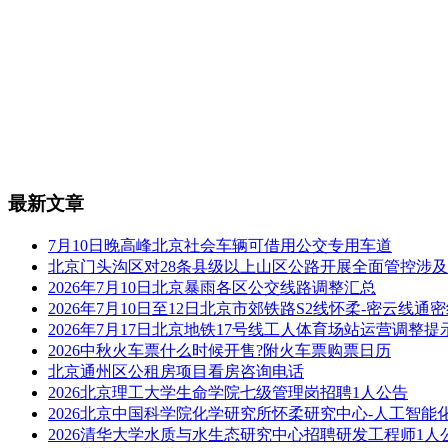
最新文章
7月10日晚高峰北京社会车辆可借用公交专用车道
北京门头沟区对28条县级以上山区公路开展全面管控涉
2026年7月10日北京暴雨各区公交线路调整汇总
2026年7月10日至12日北京市郊铁路S2线怀柔-密云线
2026年7月17日北京地铁17号线工人体育场站运营调整提
2026中秋火车票什么时候开售?附火车票购票日历
北京通州区公租房项目看房咨询电话
2026北京理工大学生命学院七级管理岗招聘1人公告
2026北京中国科学院化学研究所怀柔研究中心-人工智能
2026清华大学水质与水生态研究中心招聘研发工程师1人