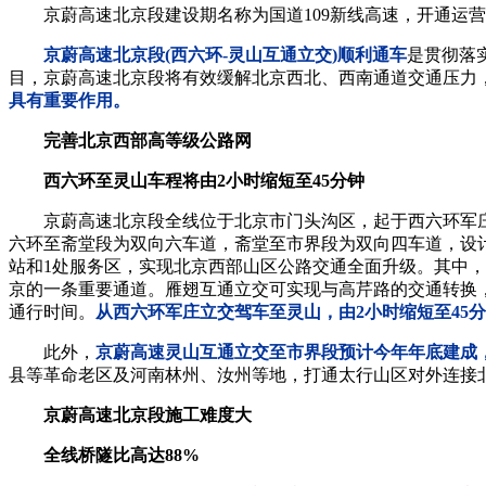
京蔚高速北京段建设期名称为国道109新线高速，开通运营
京蔚高速北京段(西六环-灵山互通立交)顺利通车
是贯彻落
目，京蔚高速北京段将有效缓解北京西北、西南通道交通压力
具有重要作用。
完善北京西部高等级公路网
西六环至灵山车程将由2小时缩短至45分钟
京蔚高速北京段全线位于北京市门头沟区，起于西六环军
六环至斋堂段为双向六车道，斋堂至市界段为双向四车道，设计
站和1处服务区，实现北京西部山区公路交通全面升级。其中
京的一条重要通道。雁翅互通立交可实现与高芹路的交通转换
通行时间。
从西六环军庄立交驾车至灵山，由2小时缩短至45
此外，
京蔚高速灵山互通立交至市界段预计今年年底建成
县等革命老区及河南林州、汝州等地，打通太行山区对外连接
京蔚高速北京段施工难度大
全线桥隧比高达88%