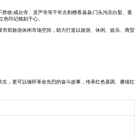
收;戒台寺、灵严寺等千年古刹檀香袅袅;门头沟京白梨、斋
红色印记铭刻于心。
市郊旅游休闲市场空间，助力打造以旅游、休闲、娱乐、商贸
生，更可以缅怀革命先烈的奋斗故事，传承红色基因、赓续红