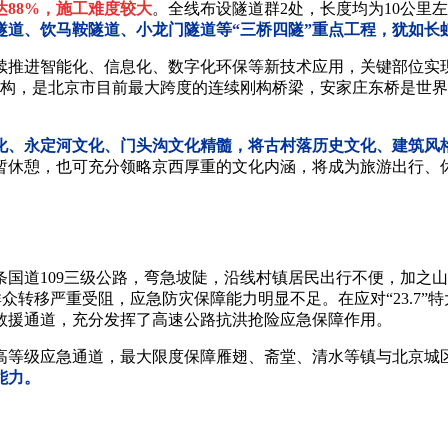
达88%，施工难度较大
。全线布设隧道群2处，长度均为10公里
隧道、饮马鞍隧道、小龙门隧道等“三桥四隧”重点工程，犹如长
进智能化、信息化、数字化环保等新技术应用，关键部位实现“
刚构，是北京市目前最大跨度的连续刚构桥梁，安家庄东桥是世界
化、永定河文化、门头沟文化精髓，将古村落历史文化、建筑风
暂休憩，也可充分领略京西厚重的文化内涵，将成为旅游出行、休
道109三级公路，弯急坡陡，沿线村镇居民出行不便，加之山
灾群众转移严重受阻，应急防灾保障能力明显不足。在应对“23.7
救援通道，充分发挥了高速公路抗洪抢险应急保障作用。
等级应急通道，最大限度保障雁翅、斋堂、清水等镇与北京城区
能力。