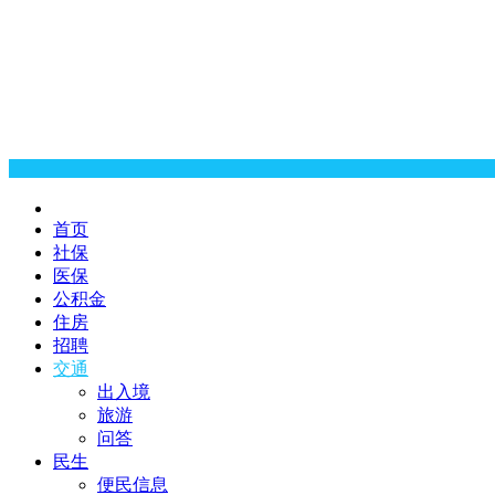
首页
社保
医保
公积金
住房
招聘
交通
出入境
旅游
问答
民生
便民信息