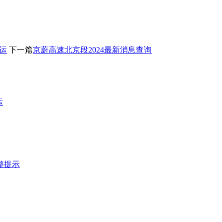
停运
下一篇
京蔚高速北京段2024最新消息查询
运
整提示