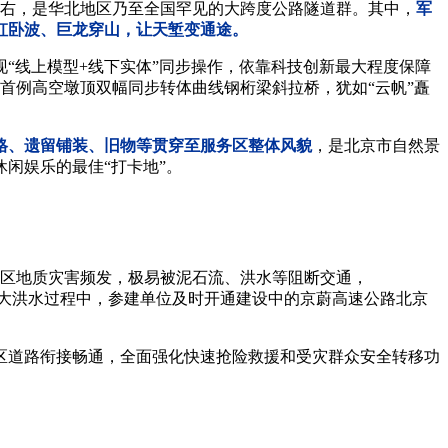
左右，是华北地区乃至全国罕见的大跨度公路隧道群。其中，
军
虹卧波、巨龙穿山，让天堑变通途。
线上模型+线下实体”同步操作，依靠科技创新最大程度保障
首例高空墩顶双幅同步转体曲线钢桁梁斜拉桥，犹如“云帆”矗
格、遗留铺装、旧物等贯穿至服务区整体风貌
，是北京市自然景
闲娱乐的最佳“打卡地”。
区地质灾害频发，极易被泥石流、洪水等阻断交通，
”特大洪水过程中，参建单位及时开通建设中的京蔚高速公路北京
道路衔接畅通，全面强化快速抢险救援和受灾群众安全转移功