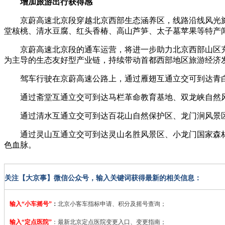
增加旅游出行获得感
京蔚高速北京段穿越北京西部生态涵养区，线路沿线风光旖旎
堂核桃、清水豆腐、红头香椿、高山芦笋、太子墓苹果等特产
京蔚高速北京段的通车运营，将进一步助力北京西部山区充
为主导的生态友好型产业链，持续带动首都西部地区旅游经济
驾车行驶在京蔚高速公路上，通过雁翅互通立交可到达青白
通过斋堂互通立交可到达马栏革命教育基地、双龙峡自然风
通过清水互通立交可到达百花山自然保护区、龙门涧风景区
通过灵山互通立交可到达灵山名胜风景区、小龙门国家森林
色血脉。
关注【大京事】微信公众号，输入关键词获得最新的相关信息：
输入“小车摇号”
：
北京小客车指标申请、积分及摇号查询；
输入“定点医院”
：
最新北京定点医院变更入口、变更指南；