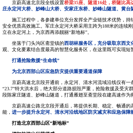
京蔚高速北京段全线设置
桥梁35座、隧道16处，桥隧比高
庄永定河大桥、妙峰山大桥、安家庄东桥、妙峰山隧道、黄台
施工过程中，各参建单位充分发挥全产业链技术优势，持续推
安全优质高效施工。军庄永定河大桥采用主跨为188米的连续
立在永定河上，为京西再添靓丽“新地标”。
坐落于门头沟区斋堂镇的
西胡林服务区，充分吸取京西文
观、文化要素结合度最高的智慧化服务区，在这里既可实现短
打通抢险救援“生命线”
为北京西部山区应急防灾提供重要通道保障
京蔚高速北京段开通前，永定河、清水河流域沿线仅有一条国
“23.7”特大洪水后，绝大部分道路损毁严重，抢险救援及受
段陈家庄隧道、妙峰山隧道，打通雁翅至斋堂段在建高速作为
京蔚高速公路北京段开通后，将提供长期、稳定、畅通的高
能，
进一步提升永定河、清水河沿线地区防灾减灾和应急保障
打造北京西部山区“新地标”