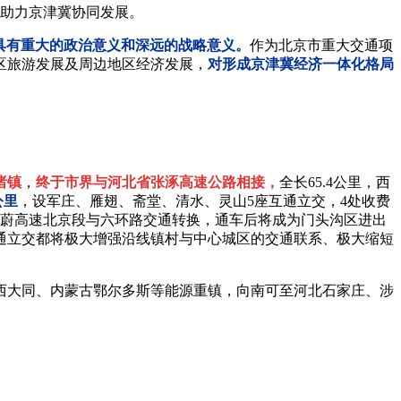
助力京津冀协同发展。
具有重大的政治意义和深远的战略意义。
作为北京市重大交通项
区旅游发展及周边地区经济发展，
对形成京津冀经济一体化格局
诸镇
，
终于市界与河北省张涿高速公路相接，
全长65.4公里，西
公里
，设军庄、雁翅、斋堂、清水、灵山5座互通立交，4处收费
京蔚高速北京段与六环路交通转换，通车后将成为门头沟区进出
通立交都将极大增强沿线镇村与中心城区的交通联系、极大缩短
西大同、内蒙古鄂尔多斯等能源重镇，向南可至河北石家庄、涉