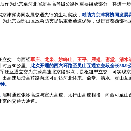
后作为北京至河北省蔚县高等级公路网重要组成部分，将进一步
实京津冀协同发展交通先行的生动实践，
对助力京津冀协同发展
，为北京西部山区应急防灾提供重要通道保障，促进首都西部地
庄立交，向西经
军庄、龙泉、妙峰山、王平、雁翅、斋堂、清水
时速80公里。
此次开通的西六环路至灵山互通立交段全长56.9
，军庄互通立交为京蔚高速北京段起点，是枢纽型立交，可实现
，出高速后沿高芹路向北可到达河北怀来。斋堂、清水、灵山互
分钟。
，
届时通过张涿高速与宣大高速、太行山高速相接，向西可至山
北京的交通大通道。