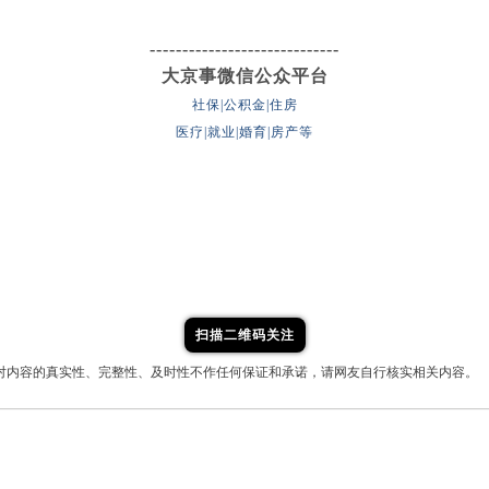
-----------------------------
大京事微信公众平台
社保|公积金|住房
医疗|就业|婚育|房产等
扫描二维码关注
对内容的真实性、完整性、及时性不作任何保证和承诺，请网友自行核实相关内容。