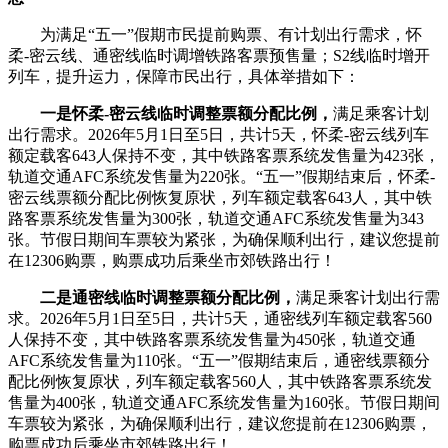
为满足“五一”假期市民提前购票、有计划出行需求，怀
柔-密云线、通密线临时调增铁路客票预售量；S2线临时增开
列车，提升运力，保障市民出行，具体举措如下：
一是怀柔-密云线临时调整票额分配比例，
满足乘客计划
出行需求。2026年5月1日至5日，共计5天，怀柔-密云线列车
额定载客643人保持不变，其中铁路客票系统发售量为423张，
轨道交通AFC系统发售量为220张。“五一”假期结束后，怀柔-
密云线票额分配比例恢复原状，列车额定载客643人，其中铁
路客票系统发售量为300张，轨道交通AFC系统发售量为343
张。节假日期间车票较为紧张，为确保顺利出行，建议您提前
在12306购票，购票成功后乘坐市郊铁路出行！
二是通密线临时调整票额分配比例，
满足乘客计划出行需
求。2026年5月1日至5日，共计5天，通密线列车额定载客560
人保持不变，其中铁路客票系统发售量为450张，轨道交通
AFC系统发售量为110张。“五一”假期结束后，通密线票额分
配比例恢复原状，列车额定载客560人，其中铁路客票系统发
售量为400张，轨道交通AFC系统发售量为160张。节假日期间
车票较为紧张，为确保顺利出行，建议您提前在12306购票，
购票成功后乘坐市郊铁路出行！