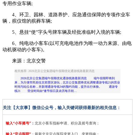
专用作业车辆;
4、环卫、园林、道路养护、应急通信保障的专项作业车
辆，殡仪馆的殡葬车辆;
5、悬挂“使”字头号牌车辆及经批准临时入境的车辆;
6、纯电动小客车(以可充电电池作为唯一动力来源、由电
动机驱动的小客车)。
来源：北京交警
相关推荐: 2026北京公交集团端午假期优化通游线路最新消息
2026北京公交集团端午假期优化通游线路最新消息 端午假期即将到
来，为方便市民前往京郊景区游玩，北京公交集团将优化调整通游专线21的营业
时间与站位名称，并新增通游专线34的预约功能，提升出行体验。 通游专
线21 营业时间由“逢节假日及农历每月初…
关注【大京事】微信公众号，输入关键词获得最新的相关信息：
输入“小车摇号”
：
北京小客车指标申请、积分及摇号查询；
输入“定点医院”
：
最新北京定点医院变更入口、变更指南；