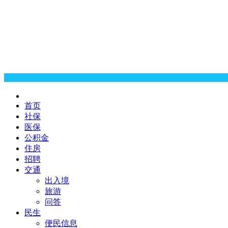
首页
社保
医保
公积金
住房
招聘
交通
出入境
旅游
问答
民生
便民信息