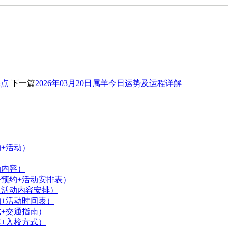
亮点
下一篇
2026年03月20日属羊今日运势及运程详解
约+活动）
动内容）
+预约+活动安排表）
+活动内容安排）
约+活动时间表）
式+交通指南）
容+入校方式）