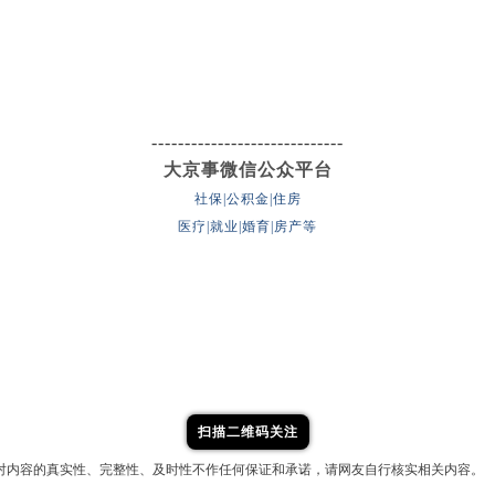
-----------------------------
大京事微信公众平台
社保|公积金|住房
医疗|就业|婚育|房产等
扫描二维码关注
对内容的真实性、完整性、及时性不作任何保证和承诺，请网友自行核实相关内容。