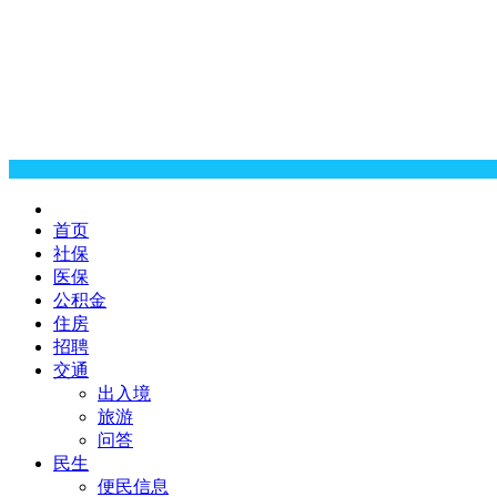
首页
社保
医保
公积金
住房
招聘
交通
出入境
旅游
问答
民生
便民信息