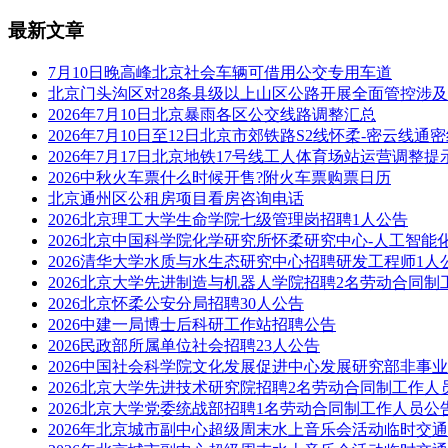
最新文章
7月10日晚高峰北京社会车辆可借用公交专用车道
北京门头沟区对28条县级以上山区公路开展全面管控涉
2026年7月10日北京暴雨各区公交线路调整汇总
2026年7月10日至12日北京市郊铁路S2线怀柔-密云线
2026年7月17日北京地铁17号线工人体育场站运营调整提
2026中秋火车票什么时候开售?附火车票购票日历
北京通州区公租房项目看房咨询电话
2026北京理工大学生命学院七级管理岗招聘1人公告
2026北京中国科学院化学研究所怀柔研究中心-人工智能
2026清华大学水质与水生态研究中心招聘研发工程师1人
2026北京大学先进制造与机器人学院招聘2名劳动合同制
2026北京怀柔公安分局招聘30人公告
2026中建一局博士后科研工作站招聘公告
2026民政部所属单位社会招聘23人公告
2026中国社会科学院文化发展促进中心发展研究部非事
2026北京大学先进技术研究院招聘2名劳动合同制工作人
2026北京大学党委统战部招聘1名劳动合同制工作人员公
2026年北京城市副中心超级周末水上音乐会活动临时交