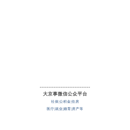
-----------------------------
大京事微信公众平台
社保|公积金|住房
医疗|就业|婚育|房产等