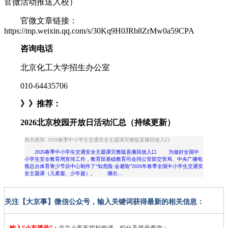
官微活动推送入校）
官微文章链接：
https://mp.weixin.qq.com/s/30Kq9H0JRb8ZrMw0a59CPA
咨询电话
北京化工大学招生办公室
010-64435706
》》推荐：
2026北京校园开放日活动汇总（持续更新）
相关推荐: 2026春季中小学生交通安全主题课完整版直播回放入口
2026春季中小学生交通安全主题课完整版直播回放入口 为做好全国中
小学生安全教育周宣传工作，教育部基础教育司会同公安部交管局、中央广播电
视总台体育青少节目中心制作了“知危险 会避险”2026年春季全国中小学生交通安
全主题课（儿童篇、少年篇）。 播出…
关注【大京事】微信公众号，输入关键词获得最新的相关信息：
输入“小车摇号”
：
北京小客车指标申请、积分及摇号查询；