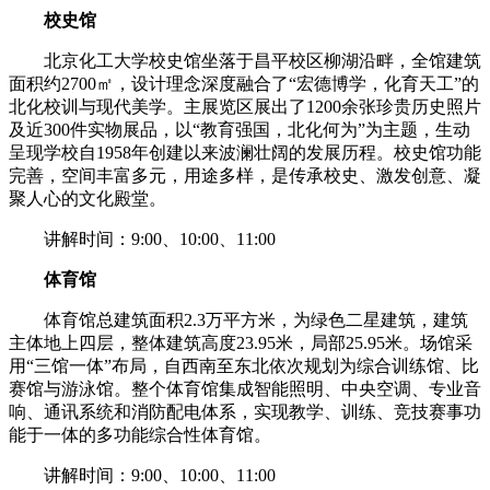
校史馆
北京化工大学校史馆坐落于昌平校区柳湖沿畔，全馆建筑
面积约2700㎡，设计理念深度融合了“宏德博学，化育天工”的
北化校训与现代美学。主展览区展出了1200余张珍贵历史照片
及近300件实物展品，以“教育强国，北化何为”为主题，生动
呈现学校自1958年创建以来波澜壮阔的发展历程。校史馆功能
完善，空间丰富多元，用途多样，是传承校史、激发创意、凝
聚人心的文化殿堂。
讲解时间：9:00、10:00、11:00
体育馆
体育馆总建筑面积2.3万平方米，为绿色二星建筑，建筑
主体地上四层，整体建筑高度23.95米，局部25.95米。场馆采
用“三馆一体”布局，自西南至东北依次规划为综合训练馆、比
赛馆与游泳馆。整个体育馆集成智能照明、中央空调、专业音
响、通讯系统和消防配电体系，实现教学、训练、竞技赛事功
能于一体的多功能综合性体育馆。
讲解时间：9:00、10:00、11:00