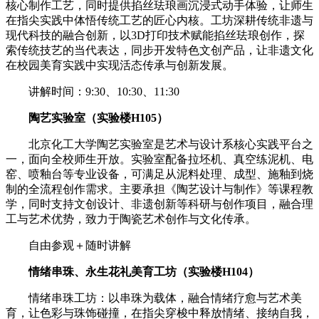
核心制作工艺，同时提供掐丝珐琅画沉浸式动手体验，让师生
在指尖实践中体悟传统工艺的匠心内核。工坊深耕传统非遗与
现代科技的融合创新，以3D打印技术赋能掐丝珐琅创作，探
索传统技艺的当代表达，同步开发特色文创产品，让非遗文化
在校园美育实践中实现活态传承与创新发展。
讲解时间：9:30、10:30、11:30
陶艺实验室
（实验楼H105）
北京化工大学陶艺实验室是艺术与设计系核心实践平台之
一，面向全校师生开放。实验室配备拉坯机、真空练泥机、电
窑、喷釉台等专业设备，可满足从泥料处理、成型、施釉到烧
制的全流程创作需求。主要承担《陶艺设计与制作》等课程教
学，同时支持文创设计、非遗创新等科研与创作项目，融合理
工与艺术优势，致力于陶瓷艺术创作与文化传承。
自由参观＋随时讲解
情绪串珠、永生花礼美育工坊
（实验楼H104）
情绪串珠工坊：以串珠为载体，融合情绪疗愈与艺术美
育，让色彩与珠饰碰撞，在指尖穿梭中释放情绪、接纳自我，