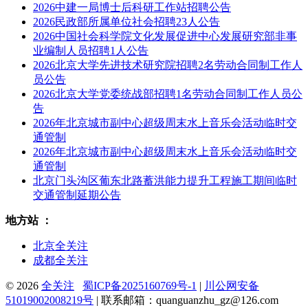
2026中建一局博士后科研工作站招聘公告
2026民政部所属单位社会招聘23人公告
2026中国社会科学院文化发展促进中心发展研究部非事
业编制人员招聘1人公告
2026北京大学先进技术研究院招聘2名劳动合同制工作人
员公告
2026北京大学党委统战部招聘1名劳动合同制工作人员公
告
2026年北京城市副中心超级周末水上音乐会活动临时交
通管制
2026年北京城市副中心超级周末水上音乐会活动临时交
通管制
北京门头沟区葡东北路蓄洪能力提升工程施工期间临时
交通管制延期公告
地方站 ：
北京全关注
成都全关注
© 2026
全关注
蜀ICP备2025160769号-1
|
川公网安备
51019002008219号
| 联系邮箱：quanguanzhu_gz@126.com