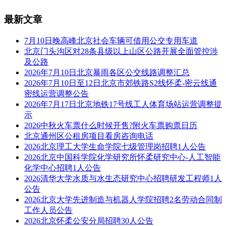
最新文章
7月10日晚高峰北京社会车辆可借用公交专用车道
北京门头沟区对28条县级以上山区公路开展全面管控涉
及公路
2026年7月10日北京暴雨各区公交线路调整汇总
2026年7月10日至12日北京市郊铁路S2线怀柔-密云线通
密线运营调整公告
2026年7月17日北京地铁17号线工人体育场站运营调整提
示
2026中秋火车票什么时候开售?附火车票购票日历
北京通州区公租房项目看房咨询电话
2026北京理工大学生命学院七级管理岗招聘1人公告
2026北京中国科学院化学研究所怀柔研究中心-人工智能
化学中心招聘1人公告
2026清华大学水质与水生态研究中心招聘研发工程师1人
公告
2026北京大学先进制造与机器人学院招聘2名劳动合同制
工作人员公告
2026北京怀柔公安分局招聘30人公告