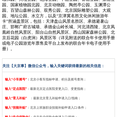
园、国家植物园北园、北京动物园、陶然亭公园、玉渊潭公
园、百望山森林公园、双秀公园、北京国际雕塑公园、大观
园、地坛公园、水立方，以及“京津冀名胜文化休闲旅游年
卡”所涵盖景区，包括：天津盘山风景名胜区、承德避暑山
庄、邯郸广府古城墙、承德金山岭长城、河北清西陵、北京凤
凰岭自然风景区、阳台山自然风景区、西山国家森林公园、北
京后花园（白虎涧）风景区等（详见附送的联合年卡使用手册
或电子公园游览年票售卖平台上发布的联合年卡电子使用手
册）。
关注【大京事】微信公众号，输入关键词获得最新的相关信息：
输入“小车摇号”
：
北京小客车指标申请、积分及摇号查询；
输入“定点医院”
：
最新北京定点医院变更入口、变更指南；
输入“育儿补贴”
：最新北京育儿补贴申请入口/指南；
输入“技能补贴”
：
北京上班族职业技能补贴申请入口/条件；
输入“失业保险金”
：北京失业保险金申请入口/指南；