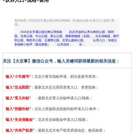
+认养入口+流程+费用
相关推荐: 2026北京市属公园古树认养指南（开放的公园+认养入口+流程+费
用）
2026北京市属公园古树认养指南 此次开放的认养古树的公园：颐和
园、北海公园、中山公园、香山公园、国家植物园（北园）、北京动物园、紫竹
院公园、陶然亭公园、玉渊潭公园、百望山森林公园。 认养入口：首都义
务植树小程序（微信搜索） 认养流程： 详…
关注【大京事】微信公众号，输入关键词获得最新的相关信息：
输入“小车摇号”
：
北京小客车指标申请、积分及摇号查询；
输入“定点医院”
：
最新北京定点医院变更入口、变更指南；
输入“育儿补贴”
：最新北京育儿补贴申请入口/指南；
输入“技能补贴”
：
北京上班族职业技能补贴申请入口/条件；
输入“失业保险金”
：北京失业保险金申请入口/指南；
输入“共有产权房”
：最新北京共有产权房房源动态、购买政策；