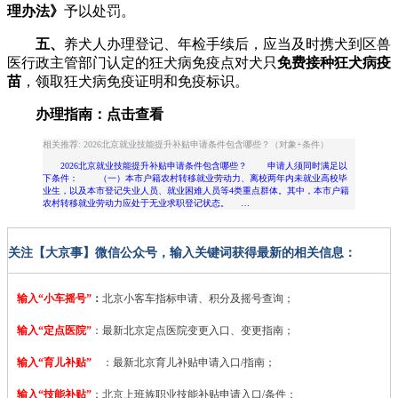
理办法》
予以处罚。
五、
养犬人办理登记、年检手续后，应当及时携犬到区兽
医行政主管部门认定的狂犬病免疫点对犬只
免费接种狂犬病疫
苗
，领取狂犬病免疫证明和免疫标识。
办理指南：
点击查看
相关推荐: 2026北京就业技能提升补贴申请条件包含哪些？（对象+条件）
2026北京就业技能提升补贴申请条件包含哪些？ 申请人须同时满足以
下条件： （一）本市户籍农村转移就业劳动力、离校两年内未就业高校毕
业生，以及本市登记失业人员、就业困难人员等4类重点群体。其中，本市户籍
农村转移就业劳动力应处于无业求职登记状态。 …
关注【大京事】微信公众号，输入关键词获得最新的相关信息：
输入“小车摇号”
：
北京小客车指标申请、积分及摇号查询；
输入“定点医院”
：
最新北京定点医院变更入口、变更指南；
输入“育儿补贴”
：最新北京育儿补贴申请入口/指南；
输入“技能补贴”
：
北京上班族职业技能补贴申请入口/条件；