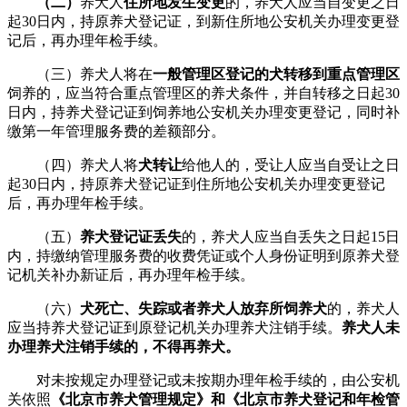
（二）
养犬人
住所地发生变更
的，养犬人应当自变更之日
起30日内，持原养犬登记证，到新住所地公安机关办理变更登
记后，再办理年检手续。
（三）养犬人将在
一般管理区登记的犬转移到重点管理区
饲养的，应当符合重点管理区的养犬条件，并自转移之日起30
日内，持养犬登记证到饲养地公安机关办理变更登记，同时补
缴第一年管理服务费的差额部分。
（四）养犬人将
犬转让
给他人的，受让人应当自受让之日
起30日内，持原养犬登记证到住所地公安机关办理变更登记
后，再办理年检手续。
（五）
养犬登记证丢失
的，养犬人应当自丢失之日起15日
内，持缴纳管理服务费的收费凭证或个人身份证明到原养犬登
记机关补办新证后，再办理年检手续。
（六）
犬死亡、失踪或者养犬人放弃所饲养犬
的，养犬人
应当持养犬登记证到原登记机关办理养犬注销手续。
养犬人未
办理养犬注销手续的，不得再养犬。
对未按规定办理登记或未按期办理年检手续的，由公安机
关依照
《北京市养犬管理规定》和《北京市养犬登记和年检管