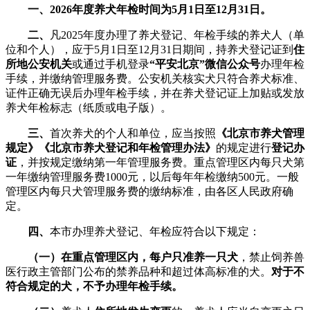
一、2026年度养犬年检时间为5月1日至12月31日。
二、
凡2025年度办理了养犬登记、年检手续的养犬人（单
位和个人），应于5月1日至12月31日期间，持养犬登记证到
住
所地公安机关
或通过手机登录
“平安北京”微信公众号
办理年检
手续，并缴纳管理服务费。公安机关核实犬只符合养犬标准、
证件正确无误后办理年检手续，并在养犬登记证上加贴或发放
养犬年检标志（纸质或电子版）。
三、
首次养犬的个人和单位，应当按照
《北京市养犬管理
规定》《北京市养犬登记和年检管理办法》
的规定进行
登记办
证
，并按规定缴纳第一年管理服务费。重点管理区内每只犬第
一年缴纳管理服务费1000元，以后每年年检缴纳500元。一般
管理区内每只犬管理服务费的缴纳标准，由各区人民政府确
定。
四、
本市办理养犬登记、年检应符合以下规定：
（一）在重点管理区内，每户只准养一只犬
，禁止饲养兽
医行政主管部门公布的禁养品种和超过体高标准的犬。
对于不
符合规定的犬，不予办理年检手续。