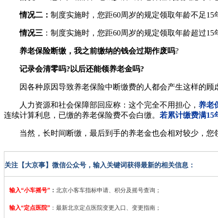
情况二：
制度实施时，您距60周岁的规定领取年龄不足15
情况三
：制度实施时，您距60周岁的规定领取年龄超过1
养老保险断缴，我之前缴纳的钱会过期作废吗
?
记录会清零吗?以后还能领养老金吗?
因各种原因导致养老保险中断缴费的人都会产生这样的顾
人力资源和社会保障部回应称：这个完全不用担心，
养老
连续计算利息，已缴的养老保险费不会白缴。
若累计缴费满1
当然，长时间断缴，最后到手的养老金也会相对较少，您领
关注【大京事】微信公众号，输入关键词获得最新的相关信息：
输入“小车摇号”
：
北京小客车指标申请、积分及摇号查询；
输入“定点医院”
：
最新北京定点医院变更入口、变更指南；