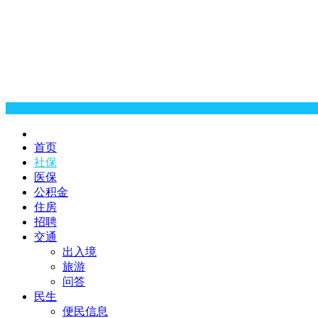
首页
社保
医保
公积金
住房
招聘
交通
出入境
旅游
问答
民生
便民信息