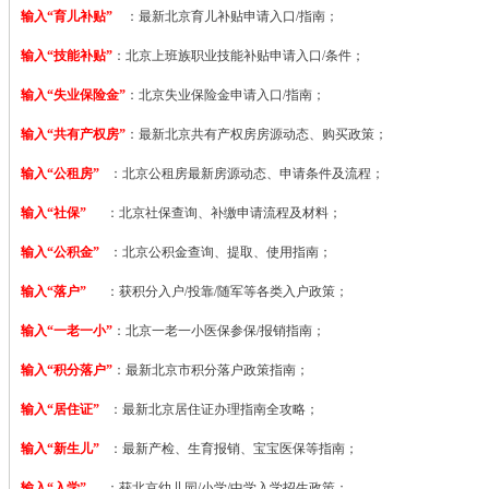
输入“育儿补贴”
：最新北京育儿补贴申请入口/指南；
输入“技能补贴”
：
北京上班族职业技能补贴申请入口/条件；
输入“失业保险金”
：北京失业保险金申请入口/指南；
输入“共有产权房”
：最新北京共有产权房房源动态、购买政策；
输入“公租房”
：北京公租房最新房源动态、申请条件及流程；
输入“社保”
：北京社保查询、补缴申请流程及材料；
输入“公积金”
：北京公积金查询、提取、使用指南；
输入“落户”
：获积分入户/投靠/随军等各类入户政策；
输入“一老一小”
：北京一老一小医保参保/报销指南；
输入“积分落户”
：最新北京市积分落户政策指南；
输入“居住证”
：最新北京居住证办理指南全攻略；
输入“新生儿”
：最新产检、生育报销、宝宝医保等指南；
输入“入学”
：获北京幼儿园/小学/中学入学招生政策；