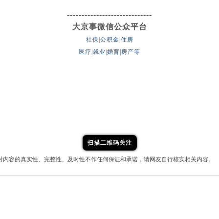
-----------------------------
大京事微信公众平台
社保|公积金|住房
医疗|就业|婚育|房产等
扫描二维码关注
对内容的真实性、完整性、及时性不作任何保证和承诺，请网友自行核实相关内容。