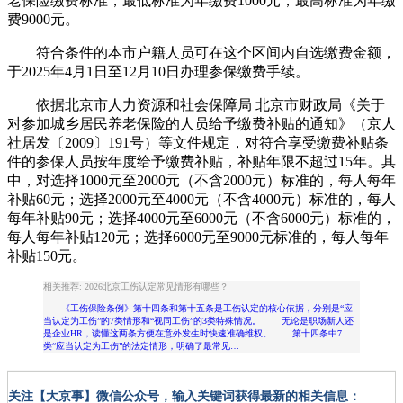
老保险缴费标准，最低标准为年缴费1000元，最高标准为年缴
费9000元。
符合条件的本市户籍人员可在这个区间内自选缴费金额，
于2025年4月1日至12月10日办理参保缴费手续。
依据北京市人力资源和社会保障局 北京市财政局《关于
对参加城乡居民养老保险的人员给予缴费补贴的通知》（京人
社居发〔2009〕191号）等文件规定，对符合享受缴费补贴条
件的参保人员按年度给予缴费补贴，补贴年限不超过15年。其
中，对选择1000元至2000元（不含2000元）标准的，每人每年
补贴60元；选择2000元至4000元（不含4000元）标准的，每人
每年补贴90元；选择4000元至6000元（不含6000元）标准的，
每人每年补贴120元；选择6000元至9000元标准的，每人每年
补贴150元。
相关推荐: 2026北京工伤认定常见情形有哪些？
《工伤保险条例》第十四条和第十五条是工伤认定的核心依据，分别是“应
当认定为工伤”的7类情形和“视同工伤”的3类特殊情况。 无论是职场新人还
是企业HR，读懂这两条方便在意外发生时快速准确维权。 第十四条中7
类“应当认定为工伤”的法定情形，明确了最常见…
关注【大京事】微信公众号，输入关键词获得最新的相关信息：