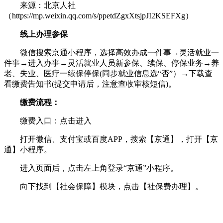
来源：北京人社
（https://mp.weixin.qq.com/s/ppetdZgxXtsjpJI2KSEFXg）
线上办理参保
微信搜索京通小程序，选择高效办成一件事→灵活就业一
件事→进入办事→灵活就业人员新参保、续保、停保业务→养
老、失业、医疗一续保停保(同步就业信息选“否”）→下载查
看缴费告知书(提交申请后，注意查收审核短信)。
缴费流程：
缴费入口：点击进入
打开微信、支付宝或百度APP，搜索【京通】，打开【京
通】小程序。
进入页面后，点击左上角登录“京通”小程序。
向下找到【社会保障】模块，点击【社保费办理】。