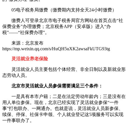
05电子税务局缴费（缴费期内支持全天24小时缴费）
缴费人可登录北京市电子税务局官方网站在首页点击“社
保费业务”办理缴费；北京税务APP（安卓版）进入“办
税”——“社保费办理”。
来源：北京发布
https://mp.weixin.qq.com/s/HuQH5uXK2awsaFkUTG93tg
灵活就业
养老保险
灵活就业人员主要包括个体经营、非全日制以及新就业形
态劳动人员。
北京市灵活就业人员参保需要满足三个条件：
一是具有本市户籍；二是在法定劳动年龄内；三是没有在
用人单位参保。现在，北京已经实现了灵活就业参保“一件
事”打包联办、一网通办。也就是说，灵活就业人员新参保、
续保、停保、社保卡申领、个人就业登记这5项服务可以实现
一件事联办了。