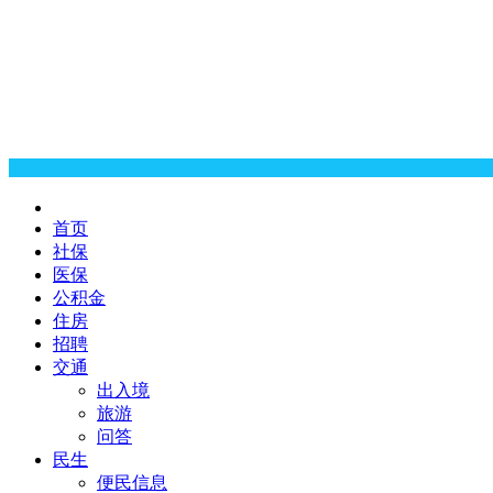
首页
社保
医保
公积金
住房
招聘
交通
出入境
旅游
问答
民生
便民信息