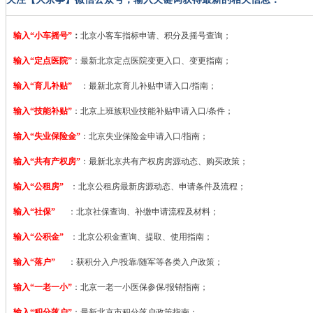
输入“小车摇号”
：
北京小客车指标申请、积分及摇号查询；
输入“定点医院”
：
最新北京定点医院变更入口、变更指南；
输入“育儿补贴”
：最新北京育儿补贴申请入口/指南；
输入“技能补贴”
：
北京上班族职业技能补贴申请入口/条件；
输入“失业保险金”
：北京失业保险金申请入口/指南；
输入“共有产权房”
：最新北京共有产权房房源动态、购买政策；
输入“公租房”
：北京公租房最新房源动态、申请条件及流程；
输入“社保”
：北京社保查询、补缴申请流程及材料；
输入“公积金”
：北京公积金查询、提取、使用指南；
输入“落户”
：获积分入户/投靠/随军等各类入户政策；
输入“一老一小”
：北京一老一小医保参保/报销指南；
输入“积分落户”
：最新北京市积分落户政策指南；