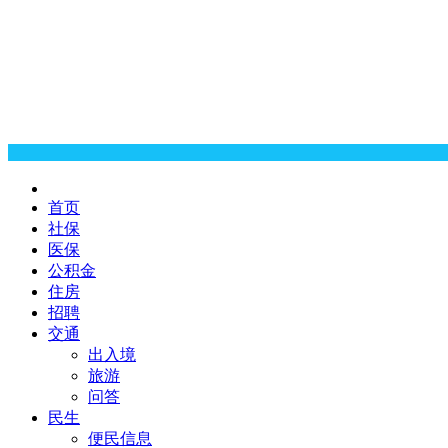
首页
社保
医保
公积金
住房
招聘
交通
出入境
旅游
问答
民生
便民信息