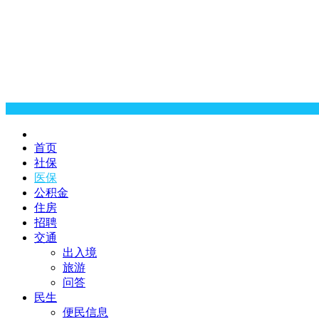
首页
社保
医保
公积金
住房
招聘
交通
出入境
旅游
问答
民生
便民信息