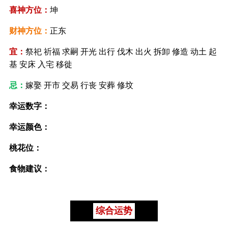
喜神方位：
坤
财神方位：
正东
宜：
祭祀 祈福 求嗣 开光 出行 伐木 出火 拆卸 修造 动土 起
基 安床 入宅 移徙
忌：
嫁娶 开市 交易 行丧 安葬 修坟
幸运数字：
幸运颜色：
桃花位：
食物建议：
综合运势