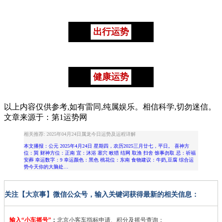
出行运势
健康运势
以上内容仅供参考,如有雷同,纯属娱乐。相信科学,切勿迷信。
文章来源于：第1运势网
相关推荐: 2025年04月24日属龙今日运势及运程详解
本文播报：公元 2025年4月24日 星期四，农历2025三月廿七，平日。 喜神方
位：巽 财神方位：正南 宜：沐浴 塞穴 畋猎 结网 取渔 扫舍 馀事勿取 忌：祈福
安葬 幸运数字：9 幸运颜色：黑色 桃花位：东南 食物建议：牛奶,豆腐 综合运
势今天你的大脑处…
关注【大京事】微信公众号，输入关键词获得最新的相关信息：
输入“小车摇号”
：
北京小客车指标申请、积分及摇号查询；