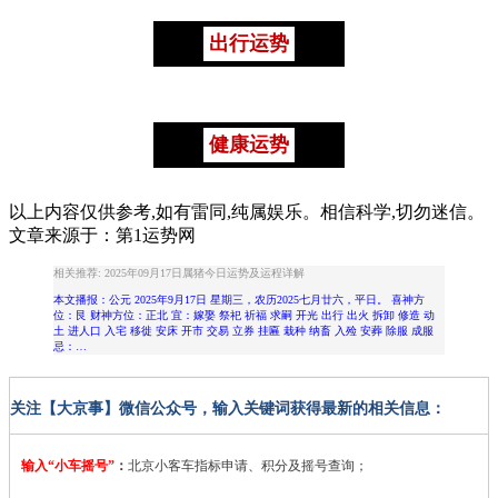
出行运势
健康运势
以上内容仅供参考,如有雷同,纯属娱乐。相信科学,切勿迷信。
文章来源于：第1运势网
相关推荐: 2025年09月17日属猪今日运势及运程详解
本文播报：公元 2025年9月17日 星期三，农历2025七月廿六，平日。 喜神方
位：艮 财神方位：正北 宜：嫁娶 祭祀 祈福 求嗣 开光 出行 出火 拆卸 修造 动
土 进人口 入宅 移徙 安床 开市 交易 立券 挂匾 栽种 纳畜 入殓 安葬 除服 成服
忌：…
关注【大京事】微信公众号，输入关键词获得最新的相关信息：
输入“小车摇号”
：
北京小客车指标申请、积分及摇号查询；