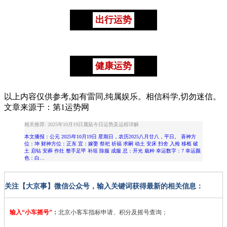
出行运势
健康运势
以上内容仅供参考,如有雷同,纯属娱乐。相信科学,切勿迷信。
文章来源于：第1运势网
相关推荐: 2025年10月19日属鼠今日运势及运程详解
本文播报：公元 2025年10月19日 星期日，农历2025八月廿八，平日。 喜神方
位：坤 财神方位：正东 宜：嫁娶 祭祀 祈福 求嗣 动土 安床 扫舍 入殓 移柩 破
土 启钻 安葬 作灶 整手足甲 补垣 除服 成服 忌：开光 栽种 幸运数字：7 幸运颜
色：白…
关注【大京事】微信公众号，输入关键词获得最新的相关信息：
输入“小车摇号”
：
北京小客车指标申请、积分及摇号查询；