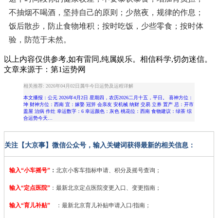
不抽烟不喝酒，坚持自己的原则；少熬夜，规律的作息；
饭后散步，防止食物堆积；按时吃饭，少些零食；按时体
验，防范于未然。
以上内容仅供参考,如有雷同,纯属娱乐。相信科学,切勿迷信。
文章来源于：第1运势网
相关推荐: 2026年04月02日属牛今日运势及运程详解
本文播报：公元 2026年4月2日 星期四，农历2026二月十五，平日。 喜神方位：
坤 财神方位：西南 宜：嫁娶 冠笄 会亲友 安机械 纳财 交易 立券 置产 忌：开市
盖屋 治病 作灶 幸运数字：6 幸运颜色：灰色 桃花位：西南 食物建议：绿茶 综
合运势今天…
关注【大京事】微信公众号，输入关键词获得最新的相关信息：
输入“小车摇号”
：
北京小客车指标申请、积分及摇号查询；
输入“定点医院”
：
最新北京定点医院变更入口、变更指南；
输入“育儿补贴”
：最新北京育儿补贴申请入口/指南；