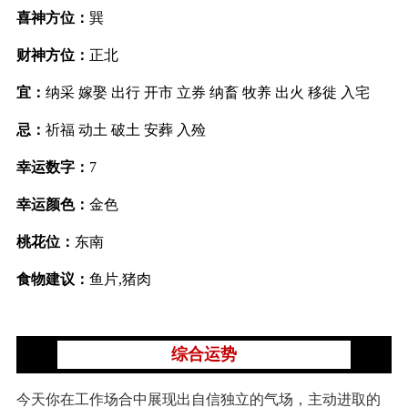
喜神方位：
巽
财神方位：
正北
宜：
纳采 嫁娶 出行 开市 立券 纳畜 牧养 出火 移徙 入宅
忌：
祈福 动土 破土 安葬 入殓
幸运数字：
7
幸运颜色：
金色
桃花位：
东南
食物建议：
鱼片,猪肉
综合运势
今天你在工作场合中展现出自信独立的气场，主动进取的