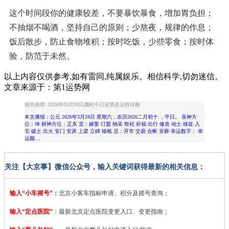
这个时间段你的健康较差，不要暴饮暴食，增加胃负担；
不抽烟不喝酒，坚持自己的原则；少熬夜，规律的作息；
饭后散步，防止食物堆积；按时吃饭，少些零食；按时体
验，防范于未然。
以上内容仅供参考,如有雷同,纯属娱乐。相信科学,切勿迷信。
文章来源于：第1运势网
相关推荐: 2026年03月28日属蛇今日运势及运程详解
本文播报：公元 2026年3月28日 星期六，农历2026二月初十 ，平日。 喜神方
位：坤 财神方位：正东 宜：嫁娶 订盟 纳采 祭祀 祈福 出行 修造 动土 移徙 入
宅 破土 出火 安门 安床 上梁 立碑 移柩 忌：开市 交易 合帐 安葬 幸运数字： 幸
运颜…
关注【大京事】微信公众号，输入关键词获得最新的相关信息：
输入“小车摇号”
：
北京小客车指标申请、积分及摇号查询；
输入“定点医院”
：
最新北京定点医院变更入口、变更指南；