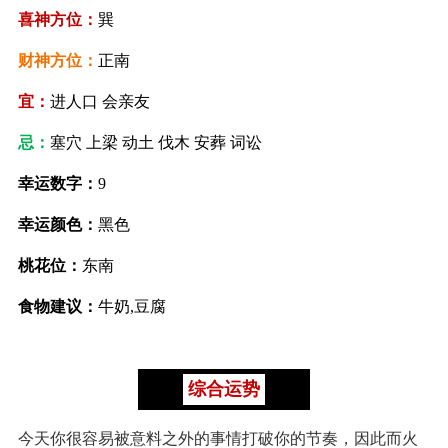
喜神方位：
巽
财神方位：
正南
宜：
进人口 会亲友
忌：
塞穴 上梁 动土 伐木 安葬 词讼
幸运数字：
9
幸运颜色：
黑色
桃花位：
东南
食物建议：
牛奶,豆腐
综合运势
今天你很容易被意料之外的事情打破你的节奏，因此而火