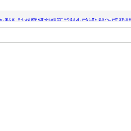
位：东北 宜：祭祀 祈福 嫁娶 冠笄 修饰垣墙 置产 平治道涂 忌：开仓 出货财 盖屋 作灶 开市 交易 立