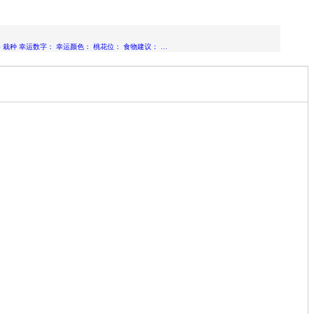
券 栽种 幸运数字： 幸运颜色： 桃花位： 食物建议： …