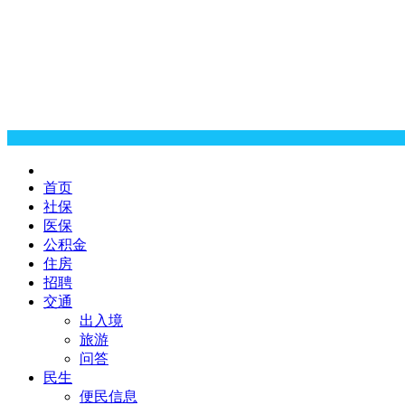
首页
社保
医保
公积金
住房
招聘
交通
出入境
旅游
问答
民生
便民信息