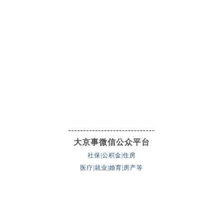
-----------------------------
大京事微信公众平台
社保|公积金|住房
医疗|就业|婚育|房产等