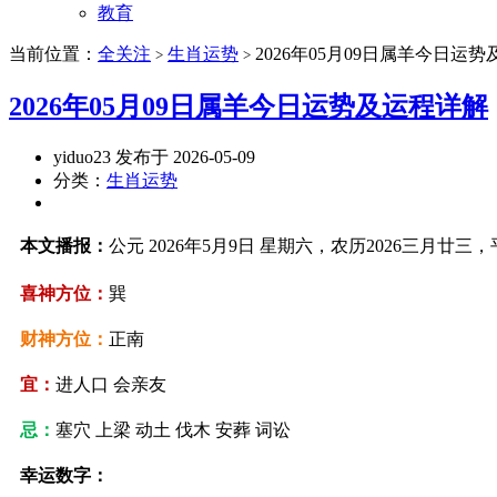
教育
当前位置：
全关注
生肖运势
2026年05月09日属羊今日运
>
>
2026年05月09日属羊今日运势及运程详解
yiduo23 发布于 2026-05-09
分类：
生肖运势
本文播报：
公元 2026年5月9日 星期六，农历2026三月廿三
喜神方位：
巽
财神方位：
正南
宜：
进人口 会亲友
忌：
塞穴 上梁 动土 伐木 安葬 词讼
幸运数字：