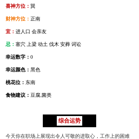
喜神方位：
巽
财神方位：
正南
宜：
进人口 会亲友
忌：
塞穴 上梁 动土 伐木 安葬 词讼
幸运数字：
0
幸运颜色：
黑色
桃花位：
东南
食物建议：
豆腐,菌类
综合运势
今天你在职场上展现出令人可敬的进取心，工作上的困难