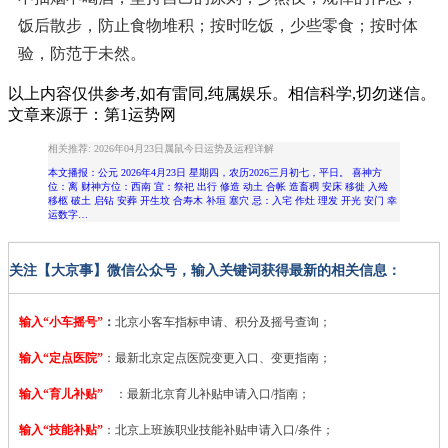
饭后散步，防止食物堆积；按时吃饭，少些零食；按时体
验，防范于未然。
以上内容仅供参考,如有雷同,纯属娱乐。相信科学,切勿迷信。
文章来源于：第1运势网
相关推荐: 2026年04月23日属鼠今日运势及运程详解
本文播报：公元 2026年4月23日 星期四，农历2026三月初七，平日。 喜神方
位：离 财神方位：西南 宜：祭祀 出行 修造 动土 合帐 造畜稠 安床 移徙 入殓
移柩 破土 启钻 安葬 开生坟 合寿木 补垣 塞穴 忌：入宅 作灶 理发 开光 安门 幸
运数字…
关注【大京事】微信公众号，输入关键词获得最新的相关信息：
输入“小车摇号”
：
北京小客车指标申请、积分及摇号查询；
输入“定点医院”
：
最新北京定点医院变更入口、变更指南；
输入“育儿补贴”
：最新北京育儿补贴申请入口/指南；
输入“技能补贴”
：
北京上班族职业技能补贴申请入口/条件；