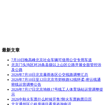
最新文章
7月10日晚高峰北京社会车辆可借用公交专用车道
北京门头沟区对28条县级以上山区公路开展全面管控涉
及公路
2026年7月10日北京暴雨各区公交线路调整汇总
2026年7月10日至12日北京市郊铁路S2线怀柔-密云线通
密线运营调整公告
2026年7月17日北京地铁17号线工人体育场站运营调整提
示
2026中秋火车票什么时候开售?附火车票购票日历
北京通州区公租房项目看房咨询电话