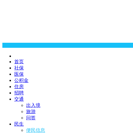
首页
社保
医保
公积金
住房
招聘
交通
出入境
旅游
问答
民生
便民信息