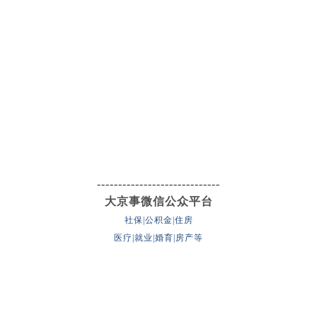
-----------------------------
大京事微信公众平台
社保|公积金|住房
医疗|就业|婚育|房产等