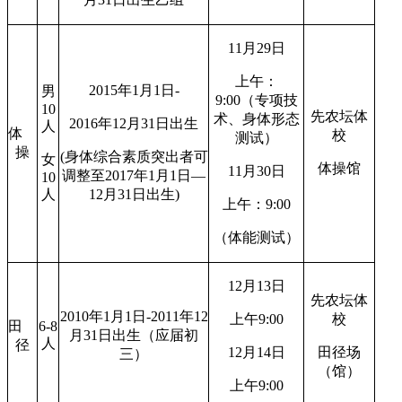
11月29日
上午：
2015年1月1日-
男
9:00（专项技
10
先农坛体
术、身体形态
2016年12月31日出生
人
体
校
测试）
操
(身体综合素质突出者可
女
体操馆
11月30日
调整至2017年1月1日—
10
人
12月31日出生)
上午：9:00
（体能测试）
12月13日
先农坛体
2010年1月1日-2011年12
上午9:00
校
田
6-8
月31日出生（应届初
人
径
12月14日
田径场
三）
（馆）
上午9:00