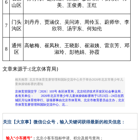
6
山区
美、王俊勇、王红
门头
刘丹丹、贾涵仪、吴问涛、周伶玉、蔚师华、李
7
沟区
欣羽、汤宇东、何知伦
通州
高敏梅、崔凤秋、王晓影、崔淑姨、雷京芳、邓
8
区
淑玲、彭艳娟、孙霞
文章来源于:{北京体育局}
相关推荐: 北京市体育竞赛管理和国际交流中心关于举办2026年北京市青少年儿
童体操锦标赛的通知
京体竞管国交字〔2026〕103号 各区体育局，北京经济技术开发区社会事业局，
各有关单位： 2026年北京市青少年儿童体操锦标赛将于5月23日—24日在西
城区月坛体育馆举行。该项赛事由北京市体育局、北京市教育委员会主办，北京
市体育竞赛管理和国际交流中心、北…
关注【大京事】微信公众号，输入关键词获得最新的相关信息：
输入“小车摇号”
：
北京小客车指标申请、积分及摇号查询；