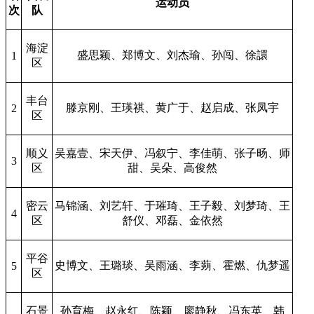
运动员
次
队
海淀
盛思颖、郑博文、刘杰瑜、孙闯、徐譞
1
区
丰台
滕京刚、王瑛祺、黄广于、赵启成、张凤宇
2
区
顺义
吴嘉壹、宋天伊、冯叙宁、李佳萌、张子旸、师
3
区
甜、吴朵、高俊然
密云
马锦涵、刘艺轩、于璀琦、王子毅、刘梦琦、王
4
区
舒仪、邓磊、金依然
平谷
史博文、王璐琰、吴雨涵、李蒴、霍燃、仇梦遥
5
区
石景
孙育梅、赵永红、陈颖、廖静秋、冯东英、韩