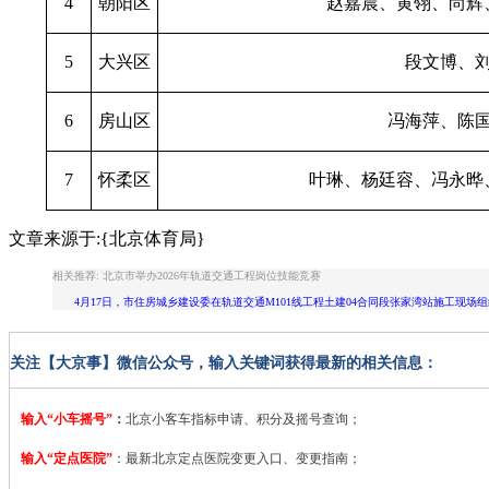
4
朝阳区
赵嘉晨、黄翎、尚辉
5
大兴区
段文博、
6
房山区
冯海萍、陈
7
怀柔区
叶琳、杨廷容、冯永晔
文章来源于:{北京体育局}
相关推荐: 北京市举办2026年轨道交通工程岗位技能竞赛
4月17日，市住房城乡建设委在轨道交通M101线工程土建04合同段张家湾站施工现场组
关注【大京事】微信公众号，输入关键词获得最新的相关信息：
输入“小车摇号”
：
北京小客车指标申请、积分及摇号查询；
输入“定点医院”
：
最新北京定点医院变更入口、变更指南；