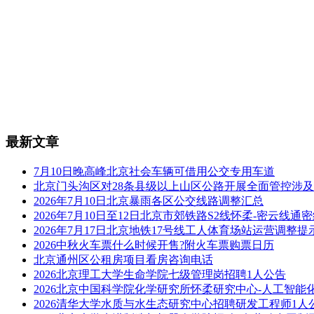
最新文章
7月10日晚高峰北京社会车辆可借用公交专用车道
北京门头沟区对28条县级以上山区公路开展全面管控涉
2026年7月10日北京暴雨各区公交线路调整汇总
2026年7月10日至12日北京市郊铁路S2线怀柔-密云线
2026年7月17日北京地铁17号线工人体育场站运营调整提
2026中秋火车票什么时候开售?附火车票购票日历
北京通州区公租房项目看房咨询电话
2026北京理工大学生命学院七级管理岗招聘1人公告
2026北京中国科学院化学研究所怀柔研究中心-人工智能
2026清华大学水质与水生态研究中心招聘研发工程师1人