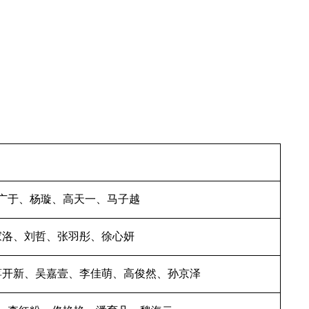
广于、杨璇、高天一、马子越
家洛、刘哲、张羽彤、徐心妍
蒋开新、吴嘉壹、李佳萌、高俊然、孙京泽