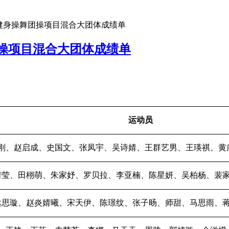
健身操舞团操项目混合大团体成绩单
操项目混合大团体成绩单
运动员
刚、赵启成、史国文、张凤宇、吴诗婧、王群艺男、王瑛祺、黄
婧莹、田栩萌、朱家妤、罗贝拉、李亚楠、陈星妍、吴柏杨、裴
达思璇、赵炎婧曦、宋天伊、陈璟纹、张子旸、师甜、马思雨、