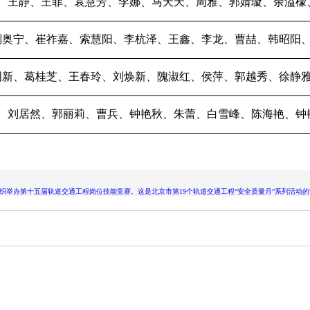
、王静、王菲、袁慧芳、李娜、马天天、周雅、郭婧璇、余溢檬
刘奥宁、崔祚嘉、索慧阳、李杭泽、王鑫、李龙、曹喆、韩昭阳
国新、葛桂芝、王春玲、刘焕新、隗淑红、侯萍、郭越秀、徐静
、刘居然、郭丽莉、曹兵、钟艳秋、朱蕾、白雪峰、陈海艳、钟
织举办第十五届轨道交通工程岗位技能竞赛。这是北京市第19个轨道交通工程“安全质量月”系列活动的