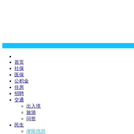
首页
社保
医保
公积金
住房
招聘
交通
出入境
旅游
问答
民生
便民信息