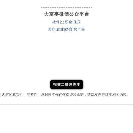
-----------------------------
大京事微信公众平台
社保|公积金|住房
医疗|就业|婚育|房产等
扫描二维码关注
对内容的真实性、完整性、及时性不作任何保证和承诺，请网友自行核实相关内容。