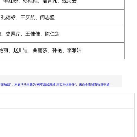
、李红粉、佟艳艳、潘育凡、魏海云
、孔德标、王庆航、闫志坚
雅、史凤芹、王佳佳、陈仁莲
艳丽、赵川迪、曲丽莎、孙艳、李雅洁
“压轴戏”，本届活动主题为“树牢底线思维 压实主体责任”。来自全市城市轨道交通…