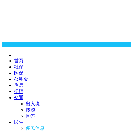
首页
社保
医保
公积金
住房
招聘
交通
出入境
旅游
问答
民生
便民信息