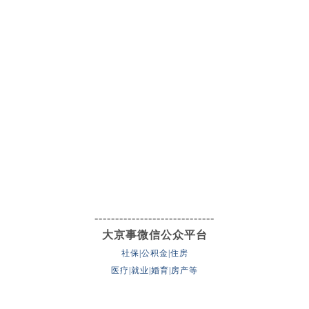
-----------------------------
大京事微信公众平台
社保|公积金|住房
医疗|就业|婚育|房产等