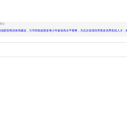
）
通知
新型青训体系建设，引导和鼓励更多青少年参加高水平赛事，为北京发现培养更多优秀竞技人才，根据