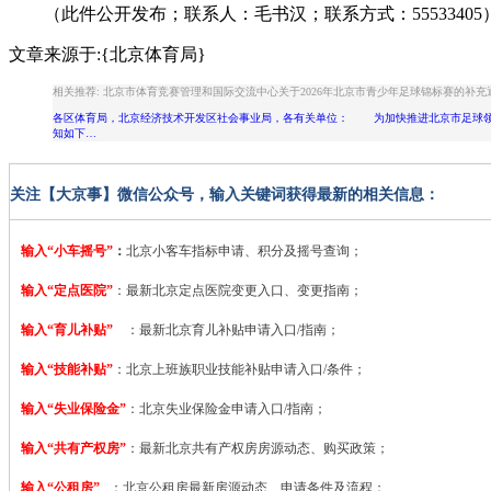
（此件公开发布；联系人：毛书汉；联系方式：55533405
文章来源于:{北京体育局}
相关推荐: 北京市体育竞赛管理和国际交流中心关于2026年北京市青少年足球锦标赛的补充
各区体育局，北京经济技术开发区社会事业局，各有关单位： 为加快推进北京市足球领域
知如下…
关注【大京事】微信公众号，输入关键词获得最新的相关信息：
输入“小车摇号”
：
北京小客车指标申请、积分及摇号查询；
输入“定点医院”
：
最新北京定点医院变更入口、变更指南；
输入“育儿补贴”
：最新北京育儿补贴申请入口/指南；
输入“技能补贴”
：
北京上班族职业技能补贴申请入口/条件；
输入“失业保险金”
：北京失业保险金申请入口/指南；
输入“共有产权房”
：最新北京共有产权房房源动态、购买政策；
输入“公租房”
：北京公租房最新房源动态、申请条件及流程；