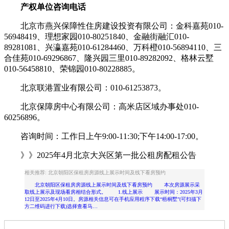
产权单位咨询电话
北京市燕兴保障性住房建设投资有限公司：金科嘉苑010-
56948419、理想家园010-80251840、金融街融汇010-
89281081、兴瀛嘉苑010-61284460、万科橙010-56894110、三
合佳苑010-69296867、隆兴园三里010-89282092、格林云墅
010-56458810、荣锦园010-80228885。
北京联港置业有限公司：010-61253873。
北京保障房中心有限公司：高米店区域办事处010-
60256896。
咨询时间：工作日上午9:00-11:30;下午14:00-17:00。
》》2025年4月北京大兴区第一批公租房配租公告
相关推荐: 北京朝阳区保租房房源线上展示时间及线下看房预约
北京朝阳区保租房房源线上展示时间及线下看房预约 本次房源展示采
取线上展示及现场看房相结合形式。 1.线上展示 展示时间：2025年3月
12日至2025年4月10日。房源相关信息可在手机应用程序下载“梧桐墅”(可扫描下
方二维码进行下载)选择查看马…