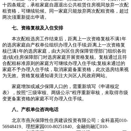
十四条规定，承租家庭自愿退出公共租赁住房视同放弃一次配
租资格，可继续轮候。同一家庭只能放弃两次配租资格，超过
两次须重新提出申请。
七
、资格复核及入住安排
本次配租选房工作结束后，距离上一次资格复核不满1年
的选房家庭由产权单位组织办理入住手续;距离上一次资格复
核已满1年的选房家庭，由大兴区住房保障管理部门组织各街
道(镇)住房保障部门对选房家庭开展资格复核。复核通过且符
合配租标准原则的家庭方可继续办理入住手续;复核未通过的
家庭不予办理入住手续，取消家庭备案资格，此次选房结果视
为无效。资格复核通知请关注大兴区人民政府网站。
家庭增加或减少保障人口的，需重新填写《申请核定
表》，按照”三级审核、两级公示”程序重新审核，未取得市级
变更备案资格的家庭不可办理入住手续。
八、产权单位咨询电话
北京市燕兴保障性住房建设投资有限公司：金科嘉苑010-
56948419、理想家园010-80251840、金融街融汇010-