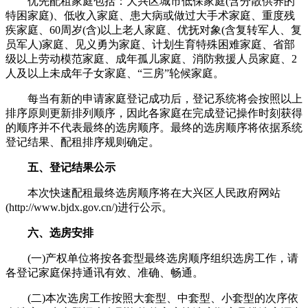
优先配租家庭包括：大兴区城市低保家庭(含分散供养的
特困家庭)、低收入家庭、患大病或做过大手术家庭、重度残
疾家庭、60周岁(含)以上老人家庭、优抚对象(含复转军人、复
员军人)家庭、见义勇为家庭、计划生育特殊困难家庭、省部
级以上劳动模范家庭、成年孤儿家庭、消防救援人员家庭、2
人及以上未成年子女家庭、“三房”轮候家庭。
每当有新的申请家庭登记成功后，登记系统将会按照以上
排序原则更新排列顺序，因此各家庭在完成登记操作时刻获得
的顺序并不代表最终的选房顺序。最终的选房顺序将依据系统
登记结果、配租排序规则确定。
五、登记结果公示
本次快速配租最终选房顺序将在大兴区人民政府网站
(http://www.bjdx.gov.cn/)进行公示。
六、选房安排
(一)产权单位将按各套型最终选房顺序组织选房工作，请
各登记家庭保持通讯有效、准确、畅通。
(二)本次选房工作按照大套型、中套型、小套型的次序依