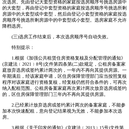
次选房。先由登记大套型资格的家庭按选房顺序号挑选房源中
的大套型，再由登记中套型资格的家庭按选房顺序号挑选所剩
房源中的大套型或中套型，然后由登记小套型资格的家庭按选
房顺序号挑选所剩房源中的中套型或小套型。选房家庭不允许
降档选房。
(三)选房工作结束后，本次选房顺序号自动失效。
特别提示：
1.根据《加强公共租赁住房资格复核及分配管理的通知》
(京建法﹝2021﹞8号)文件第四条第(二)款规定，公租房备案家
庭放弃选房或签约累计两次的，一年内不再向其提供房源。一
年期满后，经该家庭申请，区住房保障管理部门应当按照复核
程序对该家庭进行资格复核，经复核仍然符合条件的，可再次
纳入配租范围。公租房备案家庭再次累计两次放弃选房或签约
的，区住房保障管理部门三年内不再向其提供房源。
2.已经累计放弃选房或签约累计两次的备案家庭，不能参
加本次快速配租，意向登记结果视为无效，不能参加本次选
房。
3.根据《关于印发的通知》(京建法﹝2013﹞15号)文件第