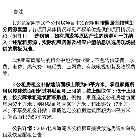
备注：
1.文龙家园等18个公租房项目本次配租时
按照居室结构划
分房源套型，
各项目具体情况详见产权单位提供的项目情况介
绍（附件1），
选房前，如有腾退等原因产生的房源可一并纳
入上述配租房源，实际配租房源及相应户型信息以选房现场提
供的展板为准。
2.承租家庭缴纳的租金中包含物业费，不包含供暖费、水
费、电费、燃气费、电话费、上网费、有线电视初装及收视费
等。
3.
公租房租金补贴建筑面积上限为60平方米。承租家庭所
租房屋建筑面积超过补贴面积上限的，按上限取值；低于上限
的，按实际承租建筑面积取值。
例如，家庭选定公租房建筑面
积为67平方米，则补贴面积为60平方米，超出部分（7平方
米）不享受租金补贴；家庭选定公租房建筑面积为53平方米，
则补贴面积为53平方米。
公告详情：
2026北京海淀区公租房直接发放选房通知单配
租及快速配租公告