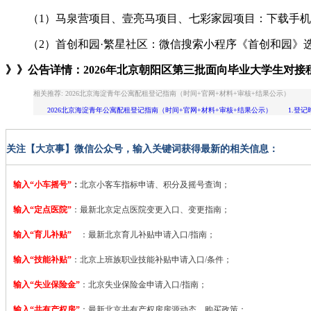
（1）马泉营项目、壹亮马项目、七彩家园项目：下载手机
（2）首创和园·繁星社区：微信搜索小程序《首创和园》
》》公告详情：
2026年北京朝阳区第三批面向毕业大学生对
相关推荐: 2026北京海淀青年公寓配租登记指南（时间+官网+材料+审核+结果公示）
2026北京海淀青年公寓配租登记指南（时间+官网+材料+审核+结果公示） 1.登记时间 
关注【大京事】微信公众号，输入关键词获得最新的相关信息：
输入“小车摇号”
：
北京小客车指标申请、积分及摇号查询；
输入“定点医院”
：
最新北京定点医院变更入口、变更指南；
输入“育儿补贴”
：最新北京育儿补贴申请入口/指南；
输入“技能补贴”
：
北京上班族职业技能补贴申请入口/条件；
输入“失业保险金”
：北京失业保险金申请入口/指南；
输入“共有产权房”
：最新北京共有产权房房源动态、购买政策；