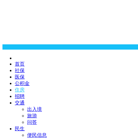
首页
社保
医保
公积金
住房
招聘
交通
出入境
旅游
问答
民生
便民信息