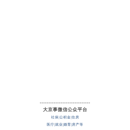
-----------------------------
大京事微信公众平台
社保|公积金|住房
医疗|就业|婚育|房产等