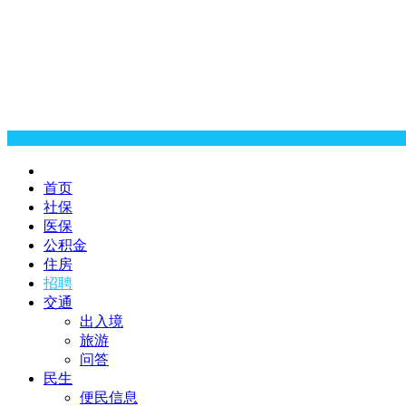
首页
社保
医保
公积金
住房
招聘
交通
出入境
旅游
问答
民生
便民信息