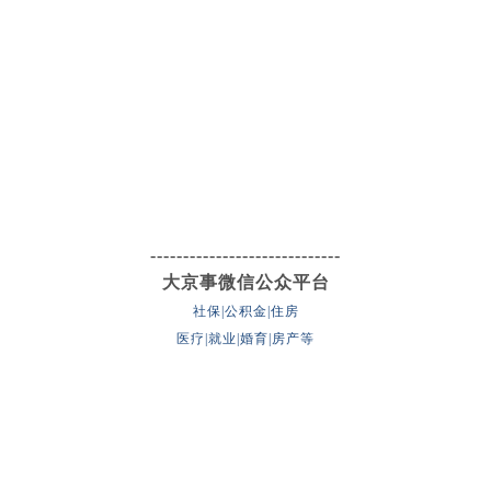
-----------------------------
大京事微信公众平台
社保|公积金|住房
医疗|就业|婚育|房产等