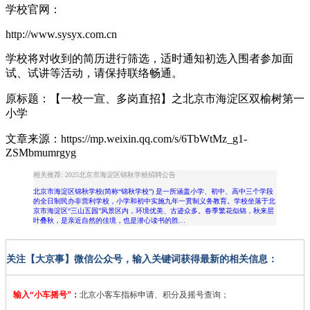
学校官网：
http://www.sysyx.com.cn
学校将对收到的简历进行筛选，适时通知初选入围者参加面
试、试讲等活动，请保持联络畅通。
原标题：【一校一宣、多岗直招】之北京市海淀区双榆树第一
小学
文章来源：https://mp.weixin.qq.com/s/6TbWtMz_g1-
ZSMbmumrgyg
相关推荐: 2025北京市海淀区锦秋学校招聘公告
北京市海淀区锦秋学校(简称“锦秋学校”) 是一所涵盖小学、初中、高中三个学段
的全日制民办非营利学校，小学和初中实施九年一贯制义务教育。学校坐落于北
京市海淀区“三山五园”风景区内，环境优美、古迹众多。春季繁花似锦，秋来层
叶叠秋，是亲近自然的佳境，也是潜心读书的胜…
关注【大京事】微信公众号，输入关键词获得最新的相关信息：
输入“小车摇号”
：
北京小客车指标申请、积分及摇号查询；