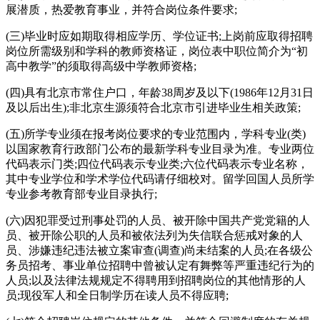
展潜质，热爱教育事业，并符合岗位条件要求;
(三)毕业时应如期取得相应学历、学位证书;上岗前应取得招聘
岗位所需级别和学科的教师资格证，岗位表中职位简介为“初
高中教学”的须取得高级中学教师资格;
(四)具有北京市常住户口，年龄38周岁及以下(1986年12月31日
及以后出生);非北京生源须符合北京市引进毕业生相关政策;
(五)所学专业须在报考岗位要求的专业范围内，学科专业(类)
以国家教育行政部门公布的最新学科专业目录为准。专业两位
代码表示门类;四位代码表示专业类;六位代码表示专业名称，
其中专业学位和学术学位代码请仔细校对。留学回国人员所学
专业参考教育部专业目录执行;
(六)因犯罪受过刑事处罚的人员、被开除中国共产党党籍的人
员、被开除公职的人员和被依法列为失信联合惩戒对象的人
员、涉嫌违纪违法被立案审查(调查)尚未结案的人员;在各级公
务员招考、事业单位招聘中曾被认定有舞弊等严重违纪行为的
人员;以及法律法规规定不得聘用到招聘岗位的其他情形的人
员;现役军人和全日制学历在读人员不得应聘;