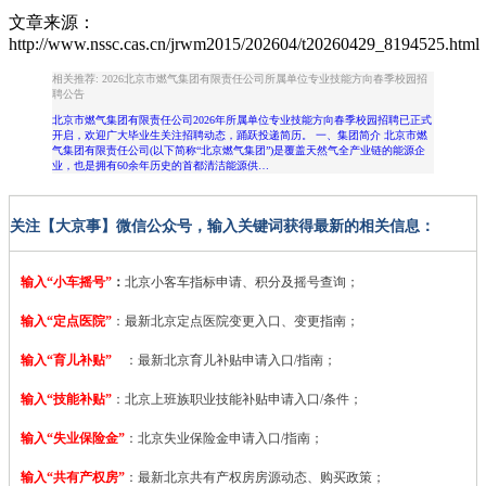
文章来源：
http://www.nssc.cas.cn/jrwm2015/202604/t20260429_8194525.html
相关推荐: 2026北京市燃气集团有限责任公司所属单位专业技能方向春季校园招
聘公告
北京市燃气集团有限责任公司2026年所属单位专业技能方向春季校园招聘已正式
开启，欢迎广大毕业生关注招聘动态，踊跃投递简历。 一、集团简介 北京市燃
气集团有限责任公司(以下简称“北京燃气集团”)是覆盖天然气全产业链的能源企
业，也是拥有60余年历史的首都清洁能源供…
关注【大京事】微信公众号，输入关键词获得最新的相关信息：
输入“小车摇号”
：
北京小客车指标申请、积分及摇号查询；
输入“定点医院”
：
最新北京定点医院变更入口、变更指南；
输入“育儿补贴”
：最新北京育儿补贴申请入口/指南；
输入“技能补贴”
：
北京上班族职业技能补贴申请入口/条件；
输入“失业保险金”
：北京失业保险金申请入口/指南；
输入“共有产权房”
：最新北京共有产权房房源动态、购买政策；