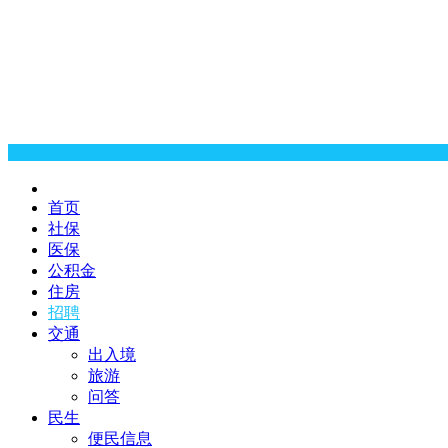
首页
社保
医保
公积金
住房
招聘
交通
出入境
旅游
问答
民生
便民信息