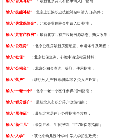
输入“育儿补贴”
：最新北京育儿补贴申请入口/指南；
输入“技能补贴”
：
北京上班族职业技能补贴申请入口/条件；
输入“失业保险金”
：北京失业保险金申请入口/指南；
输入“共有产权房”
：最新北京共有产权房房源动态、购买政策；
输入“公租房”
：北京公租房最新房源动态、申请条件及流程；
输入“社保”
：北京社保查询、补缴申请流程及材料；
输入“公积金”
：北京公积金查询、提取、使用指南；
输入“落户”
：获积分入户/投靠/随军等各类入户政策；
输入“一老一小”
：北京一老一小医保参保/报销指南；
输入“积分落户”
：最新北京市积分落户政策指南；
输入“居住证”
：最新北京居住证办理指南全攻略；
输入“新生儿”
：最新产检、生育报销、宝宝医保等指南；
输入“入学”
：获北京幼儿园/小学/中学入学招生政策；