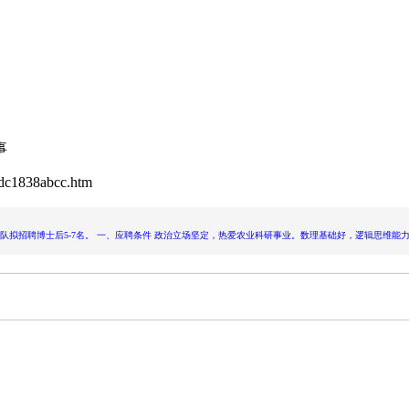
事
dc1838abcc.htm
拟招聘博士后5-7名。 一、应聘条件 政治立场坚定，热爱农业科研事业。数理基础好，逻辑思维