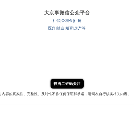
-----------------------------
大京事微信公众平台
社保|公积金|住房
医疗|就业|婚育|房产等
扫描二维码关注
对内容的真实性、完整性、及时性不作任何保证和承诺，请网友自行核实相关内容。