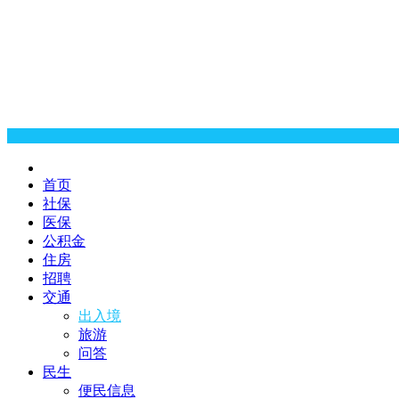
首页
社保
医保
公积金
住房
招聘
交通
出入境
旅游
问答
民生
便民信息