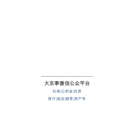
-----------------------------
大京事微信公众平台
社保|公积金|住房
医疗|就业|婚育|房产等