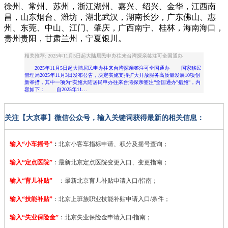
徐州、常州、苏州，浙江湖州、嘉兴、绍兴、金华，江西南
昌，山东烟台、潍坊，湖北武汉，湖南长沙，广东佛山、惠
州、东莞、中山、江门、肇庆，广西南宁、桂林，海南海口，
贵州贵阳，甘肃兰州，宁夏银川。
相关推荐: 2025年11月5日起大陆居民申办往来台湾探亲签注可全国通办
2025年11月5日起大陆居民申办往来台湾探亲签注可全国通办 国家移民
管理局2025年11月3日发布公告，决定实施支持扩大开放服务高质量发展10项创
新举措，其中一项为“实施大陆居民申办往来台湾探亲签注“全国通办”措施”，内
容如下： 自2025年11…
关注【大京事】微信公众号，输入关键词获得最新的相关信息：
输入“小车摇号”
：
北京小客车指标申请、积分及摇号查询；
输入“定点医院”
：
最新北京定点医院变更入口、变更指南；
输入“育儿补贴”
：最新北京育儿补贴申请入口/指南；
输入“技能补贴”
：
北京上班族职业技能补贴申请入口/条件；
输入“失业保险金”
：北京失业保险金申请入口/指南；