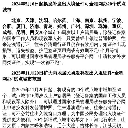
2024年5月6日起换发补发出入境证件可全程网办20个试点
城市
北京、天津、沈阳、哈尔滨、上海、南京、杭州、宁波、
合肥、厦门、济南、青岛、郑州、广州、深圳、珠海、重庆、
成都、昆明、西安
20个城市16周岁以上户籍居民，除登记备案
的国家工作人员和现役军人外，只要曾经申领过普通护照、往
来港澳通行证、往来台湾通行证且仍在有效期内，如证件出现
损毁、遗失被盗、护照签证页用完或有效期不足6个月等情
形，可以通过国家移民管理局政务服务平台网上申请换发补发
同类证件，实现“一次都不跑”。
2025年11月20日
扩大内地居民换发补发出入境证件“全程
网办”试点城市范围
自2025年11月20日起，将现有的20个试点城市增加至50
个，试点城市16周岁以上户籍居民（登记备案的国家工作人员
和现役军人除外），可以通过国家移民管理局政务服务平台网
上申请换发补发普通护照、往来港澳通行证、往来台湾通行
证，可不必前往出入境窗口办理，为中国公民办理出入境证件
提供更大便利。30个新增试点城市名单如下：河北石家庄，山
西太原，内蒙古呼和浩特，辽宁大连，吉林长春，江苏无锡、