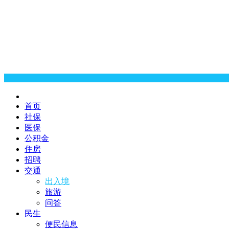
首页
社保
医保
公积金
住房
招聘
交通
出入境
旅游
问答
民生
便民信息