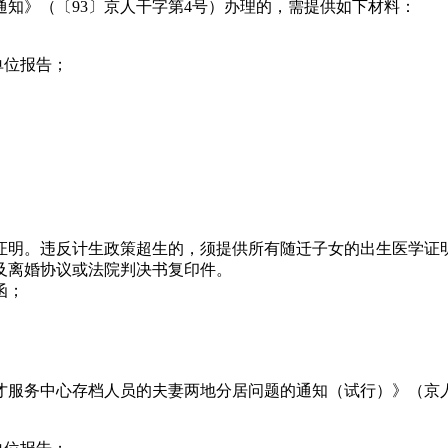
知》（〔93〕京人干字第4号）办理的，需提供如下材料：
单位报告；
证明。违反计生政策超生的，须提供所有随迁子女的出生医学证
及离婚协议或法院判决书复印件。
函；
服务中心存档人员的夫妻两地分居问题的通知（试行）》（京人发【