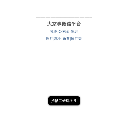
———————————–
大京事微信平台
社保|公积金|住房
医疗|就业|婚育|房产等
扫描二维码关注