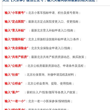
关注【大京事】微信公众号，输入关键词获得最新的相关信息：
输入“小车摇号”
：
北京小客车指标申请、积分及摇号查询；
输入“定点医院”
：
最新北京定点医院变更入口、变更指南；
输入“育儿补贴”
：最新北京育儿补贴申请入口/指南；
输入“技能补贴”
：
北京上班族职业技能补贴申请入口/条件；
输入“失业保险金”
：北京失业保险金申请入口/指南；
输入“共有产权房”
：最新北京共有产权房房源动态、购买政策；
输入“公租房”
：北京公租房最新房源动态、申请条件及流程；
输入“社保”
：北京社保查询、补缴申请流程及材料；
输入“公积金”
：北京公积金查询、提取、使用指南；
输入“落户”
：获积分入户/投靠/随军等各类入户政策；
输入“一老一小”
：北京一老一小医保参保/报销指南；
输入“积分落户”
：最新北京市积分落户政策指南；