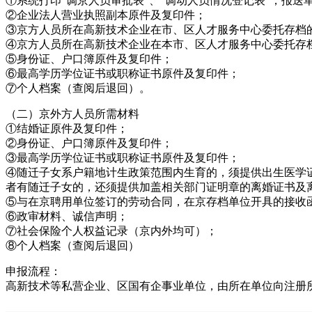
①系统打印“调京人员审批表”、“调动人员情况登记表”，报送
②企业法人营业执照副本原件及复印件；
③京方人员所在高新技术企业在市、区人才服务中心委托存档的
④京方人员所在高新技术企业在本市、区人才服务中心委托存
⑤身份证、户口簿原件及复印件；
⑥最高学历学位证书或职称证书原件及复印件；
⑦个人档案（查阅后退回）。
（二）京外方人员所需材料
①结婚证原件及复印件；
②身份证、户口簿原件及复印件；
③最高学历学位证书或职称证书原件及复印件；
④随迁子女系户籍地计生政策范围内生育的，须提供出生医学证
者有随迁子女的，还须提供加盖相关部门证明章的离婚证书及离
⑤与在京聘用单位签订的劳动合同，在京存档单位开具的接收
⑥政审材料、诚信声明；
⑦社会保险个人权益记录（京内外均可）；
⑧个人档案（查阅后退回）
申报流程：
高新技术等私营企业、区国有企事业单位，由所在单位向注册