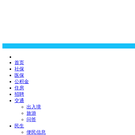
首页
社保
医保
公积金
住房
招聘
交通
出入境
旅游
问答
民生
便民信息