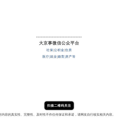
-----------------------------
大京事微信公众平台
社保|公积金|住房
医疗|就业|婚育|房产等
扫描二维码关注
对内容的真实性、完整性、及时性不作任何保证和承诺，请网友自行核实相关内容。