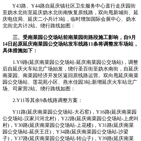
Y43路、Y44路自延庆镇社区卫生服务中心直行走庆园街
至妫水北街至延庆妫水北街南恢复原线路，双向甩新城街、延
庆电信局、延庆二小共计3站，临时增加国际会展中心、妫水
北街北共计2站。绕行路线如图：
三、受南菜园公交场站前南菜园街路段施工影响，自9月
14日起原延庆南菜园公交场站发车线路11条将调整发车场站，
具体措施如下：
1.Y9路(延庆南菜园公交场站-延庆南菜园公交场站)，调整
后自延庆火车站北广场始发，绕行圣百街至妫水南街，自延庆
南菜园、南菜园经济开发区返回原线路运营。双向甩延庆南菜
园公交场站、莲花苑小区、燕水佳园3站;新增延庆火车站北广
场、司家营2站。绕行路线如图：
2.Y11等其余9条线路调整方案：
Y11路(延庆南菜园公交场站-大石窑)，Y16路(延庆南菜园
公交场站-汉家川河北村)，Y22路(延庆南菜园公交场站-上虎叫
村)，Y30路(延庆南菜园公交场站-上花楼)，Y31路(延庆南菜
园公交场站-延庆王庄)，Y34路(延庆南菜园公交场站-沙梁
子)，Y37路(延庆南菜园公交场站-转山子)，Y39路(延庆南菜