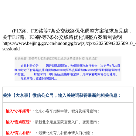
(F17路、F39路等7条公交线路优化调整方案征求意见稿，
关于F17路、F39路等7条公交线路优化调整方案编制说明
https://www.beijing.gov.cn/hudong/gfxwjzj/zjxx/202509/t20250910
sessionid=
相关推荐: 2025年8月25日晚20时起延庆这条道路封控 注意绕行
道路封控公告 因近期汛期影响，为保障道路出行安全，决定于8月25日
晚20时对下付路起点张山营镇(K0+000)至终点延庆镇(K3+083)段采取两端道路封
闭措施。 封控时间：即日起至汛期影响消除，具体恢复时间将另行通知。
注意事项：道路封控期间…
关注【大京事】微信公众号，输入关键词获得最新的相关信息：
输入“小车摇号”
：
北京小客车指标申请、积分及摇号查询；
输入“定点医院”
：
最新北京定点医院变更入口、变更指南；
输入“育儿补贴”
：最新北京育儿补贴申请入口/指南；