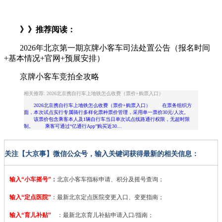
》》推荐阅读：
2026年北京第一期京牌小客车司法处置公告（报名时间
+基本情况+官网+预展安排）
京牌小客车竞拍全攻略
相关推荐: 2026北京携自行车上地铁怎么收费（票价+购票入口）
2026北京携自行车上地铁怎么收费（票价+购票入口） 在票务组织方
面，本次试点实行专属骑行多样化票种票价管理，采用单一票价30元/人次。
该票价包含乘客本人及1辆自行车当日单次试点线路通行权限，无超时限
制。 乘客可通过“亿通行App”购买近30…
关注【大京事】微信公众号，输入关键词获得最新的相关信息：
输入“小车摇号”
：
北京小客车指标申请、积分及摇号查询；
输入“定点医院”
：
最新北京定点医院变更入口、变更指南；
输入“育儿补贴”
：最新北京育儿补贴申请入口/指南；