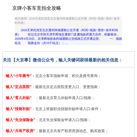
京牌小客车竞拍全攻略
相关推荐: 2026天津武清至北京通州跨城通勤公交开通（时间+线路+票价+发车
时间表）
2026天津武清至北京通州跨城通勤公交开通（时间+线路+票价+发车时间
表） 经过北京市和天津市两地交通部门及属地政府通力合作，积极推动，
2026年4月20日，京津两地首条跨城通勤公交线路正式开通运营。 一、线路
站点 线路走向（共16个站点）：…
关注【大京事】微信公众号，输入关键词获得最新的相关信息：
输入“小车摇号”
：
北京小客车指标申请、积分及摇号查询；
输入“定点医院”
：
最新北京定点医院变更入口、变更指南；
输入“育儿补贴”
：最新北京育儿补贴申请入口/指南；
输入“技能补贴”
：
北京上班族职业技能补贴申请入口/条件；
输入“失业保险金”
：北京失业保险金申请入口/指南；
输入“共有产权房”
：最新北京共有产权房房源动态、购买政策；