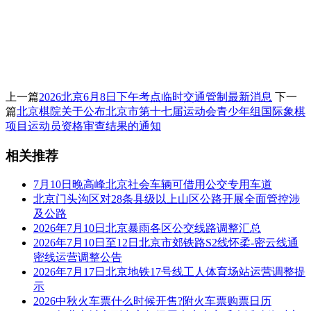
上一篇
2026北京6月8日下午考点临时交通管制最新消息
下一
篇
北京棋院关于公布北京市第十七届运动会青少年组国际象棋
项目运动员资格审查结果的通知
相关推荐
7月10日晚高峰北京社会车辆可借用公交专用车道
北京门头沟区对28条县级以上山区公路开展全面管控涉
及公路
2026年7月10日北京暴雨各区公交线路调整汇总
2026年7月10日至12日北京市郊铁路S2线怀柔-密云线通
密线运营调整公告
2026年7月17日北京地铁17号线工人体育场站运营调整提
示
2026中秋火车票什么时候开售?附火车票购票日历