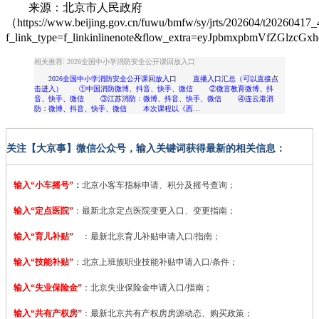
来源：北京市人民政府
（https://www.beijing.gov.cn/fuwu/bmfw/sy/jrts/202604/t20260417
f_link_type=f_linkinlinenote&flow_extra=eyJpbmxpbmV
相关推荐: 2026全国中小学消防安全公开课回放入口
2026全国中小学消防安全公开课回放入口 直播入口汇总（可以直接点
击进入） ①中国消防微博、抖音、快手、微信 ②微言教育微博、抖
音、快手、微信 ③江苏消防：微博、抖音、快手、微信 ④连云港消
防：微博、抖音、快手、微信 本次课程以《西…
关注【大京事】微信公众号，输入关键词获得最新的相关信息：
输入“小车摇号”
：
北京小客车指标申请、积分及摇号查询；
输入“定点医院”
：
最新北京定点医院变更入口、变更指南；
输入“育儿补贴”
：最新北京育儿补贴申请入口/指南；
输入“技能补贴”
：
北京上班族职业技能补贴申请入口/条件；
输入“失业保险金”
：北京失业保险金申请入口/指南；
输入“共有产权房”
：最新北京共有产权房房源动态、购买政策；