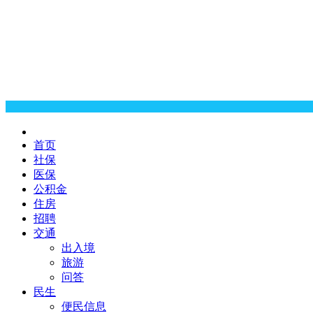
首页
社保
医保
公积金
住房
招聘
交通
出入境
旅游
问答
民生
便民信息