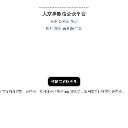
-----------------------------
大京事微信公众平台
社保|公积金|住房
医疗|就业|婚育|房产等
扫描二维码关注
对内容的真实性、完整性、及时性不作任何保证和承诺，请网友自行核实相关内容。