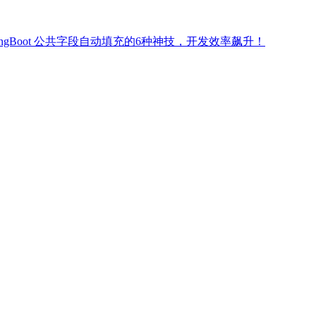
ringBoot 公共字段自动填充的6种神技，开发效率飙升！