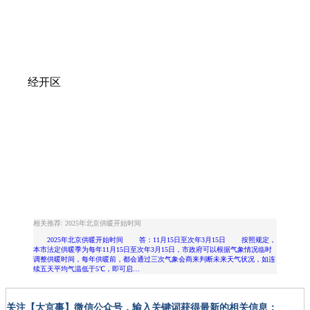
经开区
相关推荐: 2025年北京供暖开始时间
2025年北京供暖开始时间 答：11月15日至次年3月15日 按照规定，
本市法定供暖季为每年11月15日至次年3月15日，市政府可以根据气象情况临时
调整供暖时间，每年供暖前，都会通过三次气象会商来判断未来天气状况，如连
续五天平均气温低于5℃，即可启…
关注【大京事】微信公众号，输入关键词获得最新的相关信息：