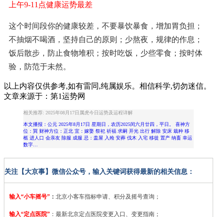
上午9-11点健康运势最差
这个时间段你的健康较差，不要暴饮暴食，增加胃负担；
不抽烟不喝酒，坚持自己的原则；少熬夜，规律的作息；
饭后散步，防止食物堆积；按时吃饭，少些零食；按时体
验，防范于未然。
以上内容仅供参考,如有雷同,纯属娱乐。相信科学,切勿迷信。
文章来源于：第1运势网
相关推荐: 2025年08月17日属虎今日运势及运程详解
本文播报：公元 2025年8月17日 星期日，农历2025闰六月廿四，平日。 喜神方
位：巽 财神方位：正北 宜：嫁娶 祭祀 祈福 求嗣 开光 出行 解除 安床 栽种 移
柩 进人口 会亲友 除服 成服 忌：盖屋 入殓 安葬 伐木 入宅 移徙 置产 纳畜 幸运
数字…
关注【大京事】微信公众号，输入关键词获得最新的相关信息：
输入“小车摇号”
：
北京小客车指标申请、积分及摇号查询；
输入“定点医院”
：
最新北京定点医院变更入口、变更指南；