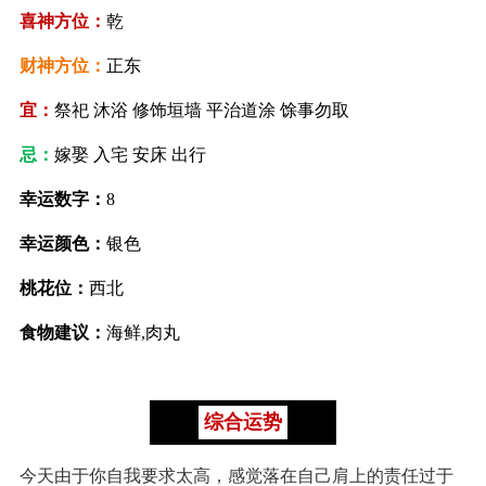
喜神方位：
乾
财神方位：
正东
宜：
祭祀 沐浴 修饰垣墙 平治道涂 馀事勿取
忌：
嫁娶 入宅 安床 出行
幸运数字：
8
幸运颜色：
银色
桃花位：
西北
食物建议：
海鲜,肉丸
综合运势
今天由于你自我要求太高，感觉落在自己肩上的责任过于