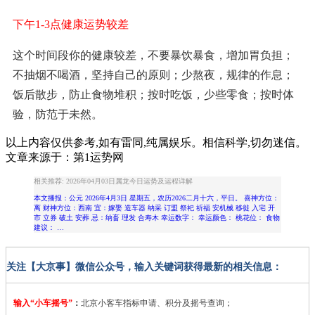
下午1-3点健康运势较差
这个时间段你的健康较差，不要暴饮暴食，增加胃负担；
不抽烟不喝酒，坚持自己的原则；少熬夜，规律的作息；
饭后散步，防止食物堆积；按时吃饭，少些零食；按时体
验，防范于未然。
以上内容仅供参考,如有雷同,纯属娱乐。相信科学,切勿迷信。
文章来源于：第1运势网
相关推荐: 2026年04月03日属龙今日运势及运程详解
本文播报：公元 2026年4月3日 星期五，农历2026二月十六，平日。 喜神方位：
离 财神方位：西南 宜：嫁娶 造车器 纳采 订盟 祭祀 祈福 安机械 移徙 入宅 开
市 立券 破土 安葬 忌：纳畜 理发 合寿木 幸运数字： 幸运颜色： 桃花位： 食物
建议： …
关注【大京事】微信公众号，输入关键词获得最新的相关信息：
输入“小车摇号”
：
北京小客车指标申请、积分及摇号查询；