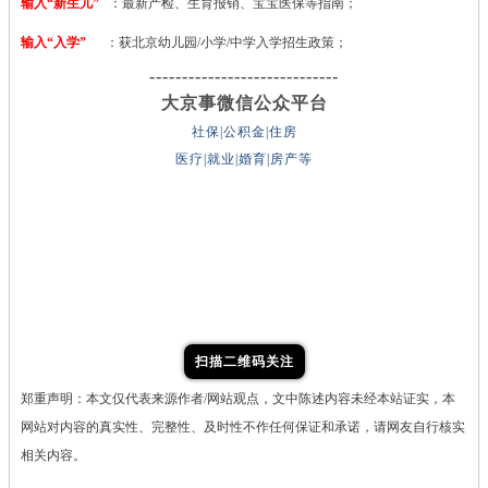
输入“新生儿”
：最新产检、生育报销、宝宝医保等指南；
输入“入学”
：获北京幼儿园/小学/中学入学招生政策；
-----------------------------
大京事微信公众平台
社保|公积金|住房
医疗|就业|婚育|房产等
扫描二维码关注
郑重声明：本文仅代表来源作者/网站观点，文中陈述内容未经本站证实，本
网站对内容的真实性、完整性、及时性不作任何保证和承诺，请网友自行核实
相关内容。