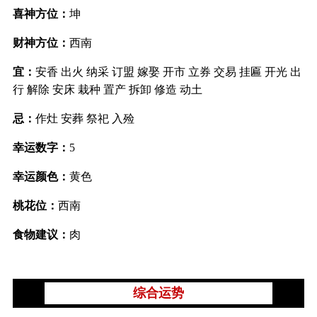
喜神方位：
坤
财神方位：
西南
宜：
安香 出火 纳采 订盟 嫁娶 开市 立券 交易 挂匾 开光 出
行 解除 安床 栽种 置产 拆卸 修造 动土
忌：
作灶 安葬 祭祀 入殓
幸运数字：
5
幸运颜色：
黄色
桃花位：
西南
食物建议：
肉
综合运势